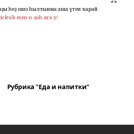
арҙы һеҙ ошо һылтынма аша үтеп ҡарай
ticles/k-men-n-ash-ara-y/
Рубрика "Еда и напитки"