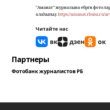
"Аманат" журналына ебәргән фотол
алаһығыҙ:
https://amanat.rbsmi.ru/ar
Читайте нас
Партнеры
Фотобанк журналистов РБ