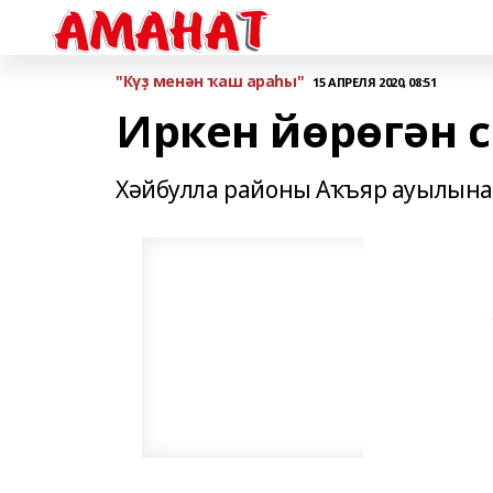
"Күҙ менән ҡаш араһы"
15 АПРЕЛЯ 2020, 08:51
Иркен йөрөгән 
Хәйбулла районы Аҡъяр ауылына