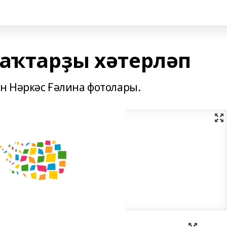
саҡтарҙы хәтерләп
н Нәркәс Ғәлина фотолары.