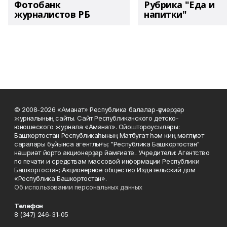
Фотобанк
Рубрика "Еда и
журналистов РБ
напитки"
© 2008-2026 «Аманат» Республика балалар-үҫмерҙәр
журналының сайты. Сайт Республиканского детско-
юношеского журнала «Аманат». Ойоштороусылары:
Башҡортостан Республикаһының Матбуғат һәм киң мәғлүмәт
саралары буйынса агентлығы; "Республика Башкортостан"
нәшриәт йорто акционерҙар йәмғиәте.. Учредители: Агентство
по печати и средствам массовой информации Республики
Башкортостан; Акционерное общество Издательский дом
«Республика Башкортостан».
Об использовании персональных данных
Телефон
8 (347) 246-31-05