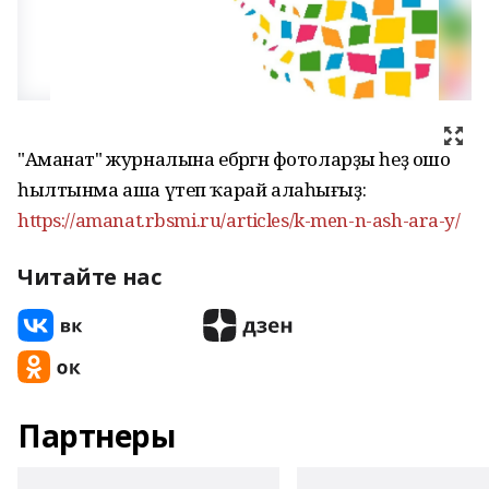
"Аманат" журналына ебәргән фотоларҙы һеҙ ошо
һылтынма аша үтеп ҡарай алаһығыҙ:
https://amanat.rbsmi.ru/articles/k-men-n-ash-ara-y/
Читайте нас
Партнеры