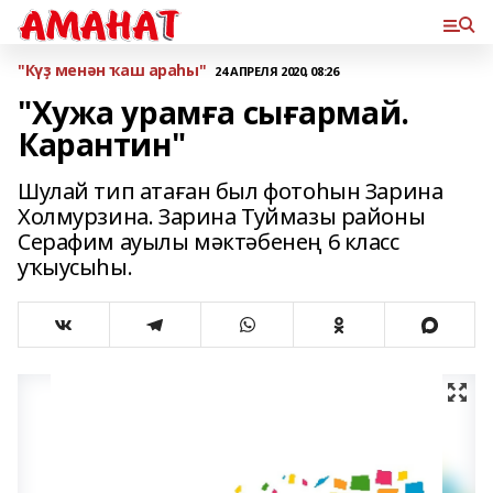
"Күҙ менән ҡаш араһы"
24 АПРЕЛЯ 2020, 08:26
"Хужа урамға сығармай.
Карантин"
Шулай тип атаған был фотоһын Зарина
Холмурзина. Зарина Туймазы районы
Серафим ауылы мәктәбенең 6 класс
уҡыусыһы.