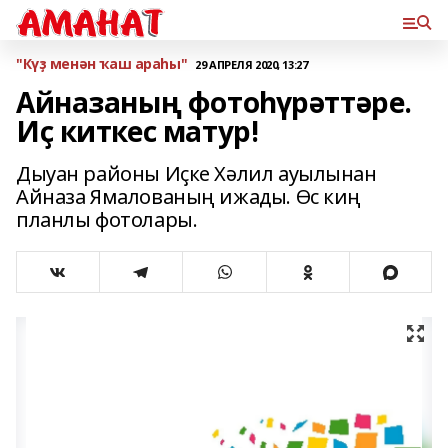
"Күҙ менән ҡаш араһы"
29 АПРЕЛЯ 2020, 13:27
Айназаның фотоһүрәттәре.
Иҫ киткес матур!
Дыуан районы Иҫке Хәлил ауылынан
Айназа Ямалованың ижады. Өс киң
планлы фотолары.