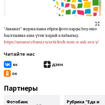
"Аманат" журналына ебәргән фотоларҙы һеҙ ошо
һылтынма аша үтеп ҡарай алаһығыҙ:
https://amanat.rbsmi.ru/articles/k-men-n-ash-ara-y/
Читайте нас
Партнеры
Фотобанк
Рубрика "Еда и