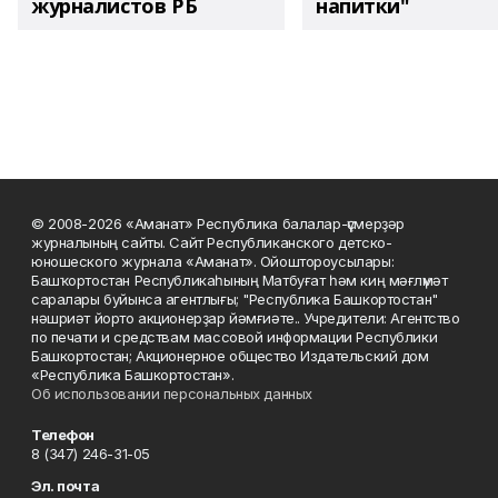
журналистов РБ
напитки"
© 2008-2026 «Аманат» Республика балалар-үҫмерҙәр
журналының сайты. Сайт Республиканского детско-
юношеского журнала «Аманат». Ойоштороусылары:
Башҡортостан Республикаһының Матбуғат һәм киң мәғлүмәт
саралары буйынса агентлығы; "Республика Башкортостан"
нәшриәт йорто акционерҙар йәмғиәте.. Учредители: Агентство
по печати и средствам массовой информации Республики
Башкортостан; Акционерное общество Издательский дом
«Республика Башкортостан».
Об использовании персональных данных
Телефон
8 (347) 246-31-05
Эл. почта