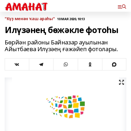
"Күҙ менән ҡаш араһы"
10 МАЯ 2020, 10:13
Илүзәнең бөжәкле фотоһы
Бөрйән районы Байназар ауылынан
Айытбаева Илүзәең ғәжәйеп фотолары.