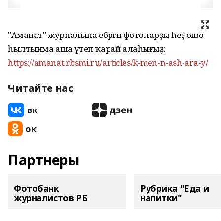
"Аманат" журналына ебәргән фотоларҙы һеҙ ошо
һылтынма аша үтеп ҡарай алаһығыҙ:
https://amanat.rbsmi.ru/articles/k-men-n-ash-ara-y/
Читайте нас
Партнеры
Фотобанк
Рубрика "Еда и
журналистов РБ
напитки"