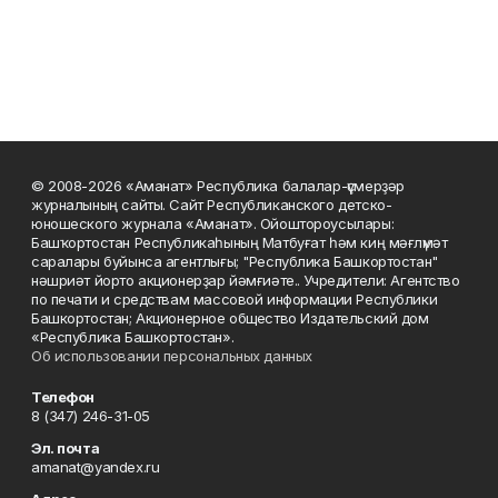
© 2008-2026 «Аманат» Республика балалар-үҫмерҙәр
журналының сайты. Сайт Республиканского детско-
юношеского журнала «Аманат». Ойоштороусылары:
Башҡортостан Республикаһының Матбуғат һәм киң мәғлүмәт
саралары буйынса агентлығы; "Республика Башкортостан"
нәшриәт йорто акционерҙар йәмғиәте.. Учредители: Агентство
по печати и средствам массовой информации Республики
Башкортостан; Акционерное общество Издательский дом
«Республика Башкортостан».
Об использовании персональных данных
Телефон
8 (347) 246-31-05
Эл. почта
amanat@yandex.ru