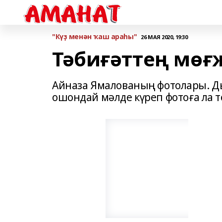
"Күҙ менән ҡаш араһы"
26 МАЯ 2020, 19:30
Тәбиғәттең мөғ
Айназа Ямалованың фотолары. Д
ошондай мәлде күреп фотоға ла 