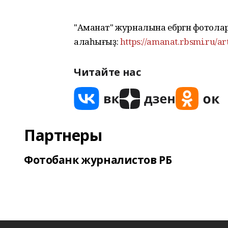
"Аманат" журналына ебәргән фотол
алаһығыҙ:
https://amanat.rbsmi.ru/ar
Читайте нас
Партнеры
Фотобанк журналистов РБ