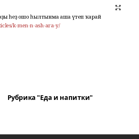
арҙы һеҙ ошо һылтынма аша үтеп ҡарай
ticles/k-men-n-ash-ara-y/
Рубрика "Еда и напитки"