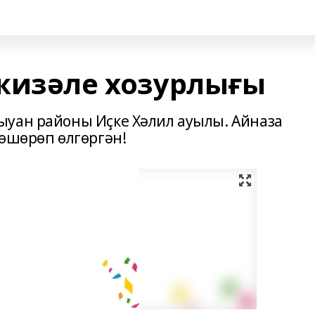
жизәле хозурлығы
ыуан районы Иҫке Хәлил ауылы. Айназа
төшөрөп өлгөргән!