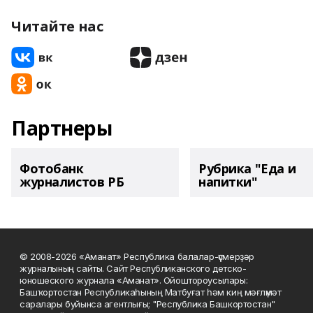
Читайте нас
Партнеры
Фотобанк
Рубрика "Еда и
журналистов РБ
напитки"
© 2008-2026 «Аманат» Республика балалар-үҫмерҙәр
журналының сайты. Сайт Республиканского детско-
юношеского журнала «Аманат». Ойоштороусылары:
Башҡортостан Республикаһының Матбуғат һәм киң мәғлүмәт
саралары буйынса агентлығы; "Республика Башкортостан"