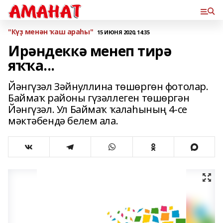
"Күҙ менән ҡаш араһы"
15 ИЮНЯ 2020, 14:35
Ирәндеккә менеп тирә
яҡҡа...
Йәнгүзәл Зәйнуллина төшөргөн фотолар.
Баймаҡ районы гүзәллеген төшөргән
Йәнгүзәл. Ул Баймаҡ ҡалаһының 4-се
мәктәбендә белем ала.