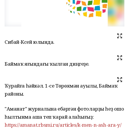
Сибай-Күсей юлында.
Баймаҡ яғындағы ҡылған диңгеҙе.
Ҡурайға һәйкәл. 1-се Төрөкмән ауылы, Баймаҡ
районы.
"Аманат" журналына ебәргән фотоларҙы һеҙ ошо
һылтынма аша үтеп ҡарай алаһығыҙ:
https://amanat.rbsmi.ru/articles/k-men-n-ash-ara-y/