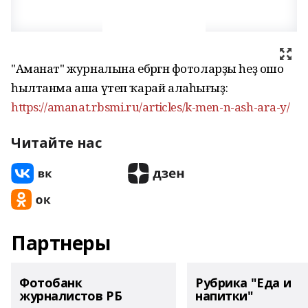
"Аманат" журналына ебәргән фотоларҙы һеҙ ошо
һылтанма аша үтеп ҡарай алаһығыҙ:
https://amanat.rbsmi.ru/articles/k-men-n-ash-ara-y/
Читайте нас
Партнеры
Фотобанк
Рубрика "Еда и
журналистов РБ
напитки"