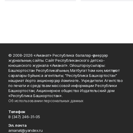
© 2008-2026 «Аманат» Республика балалар-үҫмерҙәр
журналының сайты. Сайт Республиканского детско-
юношеского журнала «Аманат». Ойоштороусылары:
Башҡортостан Республикаһының Матбуғат һәм киң мәғлүмәт
саралары буйынса агентлығы; "Республика Башкортостан"
нәшриәт йорто акционерҙар йәмғиәте.. Учредители: Агентство
по печати и средствам массовой информации Республики
Башкортостан; Акционерное общество Издательский дом
«Республика Башкортостан».
Об использовании персональных данных
Телефон
8 (347) 246-31-05
Эл. почта
amanat@yandex.ru