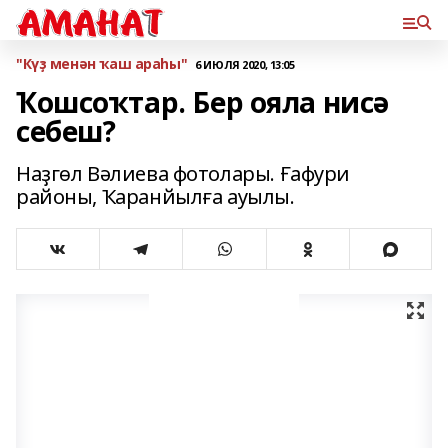
"Күҙ менән ҡаш араһы"
6 ИЮЛЯ 2020, 13:05
Ҡошсоҡтар. Бер ояла нисә
себеш?
Наҙгөл Вәлиева фотолары. Ғафури
районы, Ҡаранйылға ауылы.