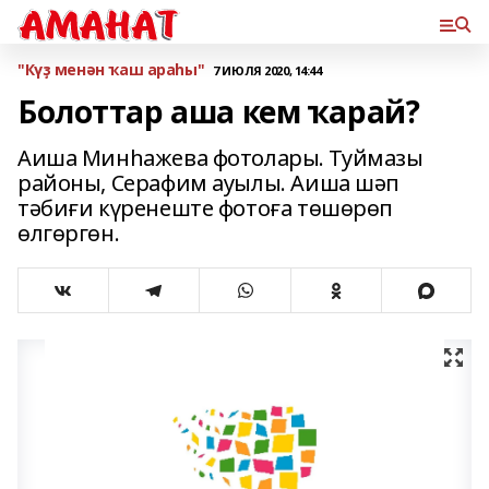
"Күҙ менән ҡаш араһы"
7 ИЮЛЯ 2020, 14:44
Болоттар аша кем ҡарай?
Аиша Минһажева фотолары. Туймазы
районы, Серафим ауылы. Аиша шәп
тәбиғи күренеште фотоға төшөрөп
өлгөргөн.