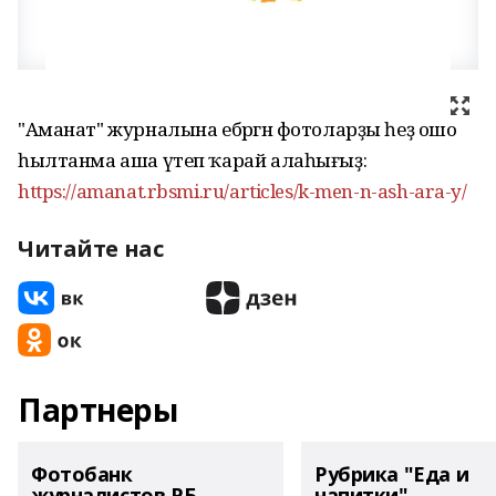
"Аманат" журналына ебәргән фотоларҙы һеҙ ошо
һылтанма аша үтеп ҡарай алаһығыҙ:
https://amanat.rbsmi.ru/articles/k-men-n-ash-ara-y/
Читайте нас
Партнеры
Фотобанк
Рубрика "Еда и
журналистов РБ
напитки"