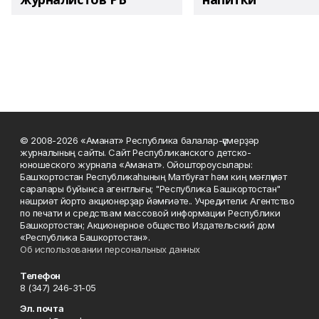
© 2008-2026 «Аманат» Республика балалар-үҫмерҙәр
журналының сайты. Сайт Республиканского детско-
юношеского журнала «Аманат». Ойоштороусылары:
Башҡортостан Республикаһының Матбуғат һәм киң мәғлүмәт
саралары буйынса агентлығы; "Республика Башкортостан"
нәшриәт йорто акционерҙар йәмғиәте.. Учредители: Агентство
по печати и средствам массовой информации Республики
Башкортостан; Акционерное общество Издательский дом
«Республика Башкортостан».
Об использовании персональных данных
Телефон
8 (347) 246-31-05
Эл. почта