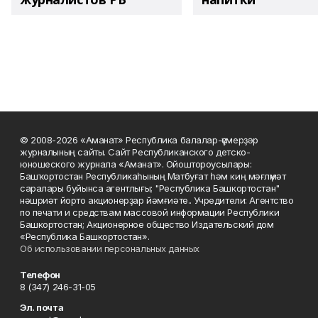
© 2008-2026 «Аманат» Республика балалар-үҫмерҙәр
журналының сайты. Сайт Республиканского детско-
юношеского журнала «Аманат». Ойоштороусылары:
Башҡортостан Республикаһының Матбуғат һәм киң мәғлүмәт
саралары буйынса агентлығы; "Республика Башкортостан"
нәшриәт йорто акционерҙар йәмғиәте.. Учредители: Агентство
по печати и средствам массовой информации Республики
Башкортостан; Акционерное общество Издательский дом
«Республика Башкортостан».
Об использовании персональных данных
Телефон
8 (347) 246-31-05
Эл. почта