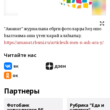
"Аманат" журналына ебәргән фотоларҙы һеҙ ошо
һылтанма аша үтеп ҡарай алаһығыҙ:
https://amanat.rbsmi.ru/articles/k-men-n-ash-ara-y/
Читайте нас
Партнеры
Фотобанк
Рубрика "Еда и
журналистов РБ
напитки"