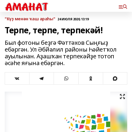
"Күҙ менән ҡаш араһы"
24 ИЮЛЯ 2020, 13:19
Терпе, терпе, терпекәй!
Был фотоны беҙгә Фәттәхов Сыңғыҙ
ебәргән. Ул Әбйәлил районы Һәйетҡол
ауылынан. Аҙашҡан терпекәйҙе тотоп
әсәһе яғына ебәргән.