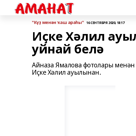
"Күҙ менән ҡаш араһы"
16 СЕНТЯБРЯ 2020, 18:17
Иҫке Хәлил ауы
уйнай белә
Айназа Ямалова фотолары менән
Иҫке Хәлил ауылынан.