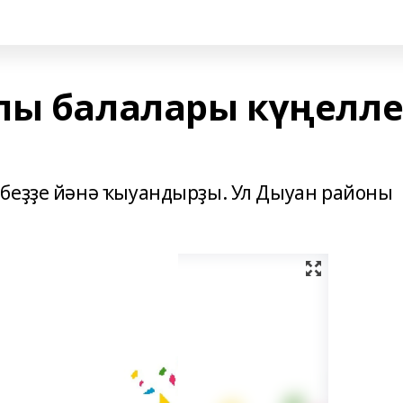
лы балалары күңелл
 беҙҙе йәнә ҡыуандырҙы. Ул Дыуан районы