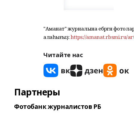
"Аманат" журналына ебәргән фотол
алаһығыҙ:
https://amanat.rbsmi.ru/ar
Читайте нас
Партнеры
Фотобанк журналистов РБ