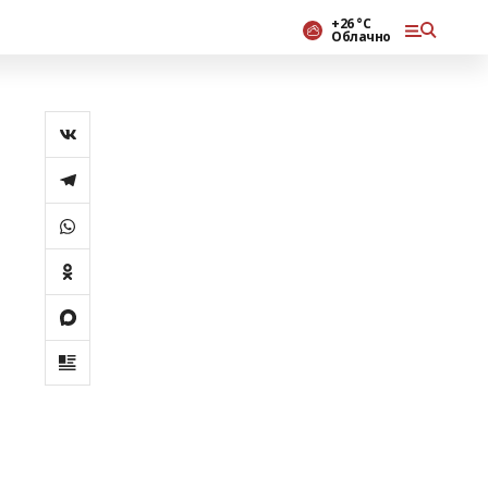
+26 °С
Облачно
е