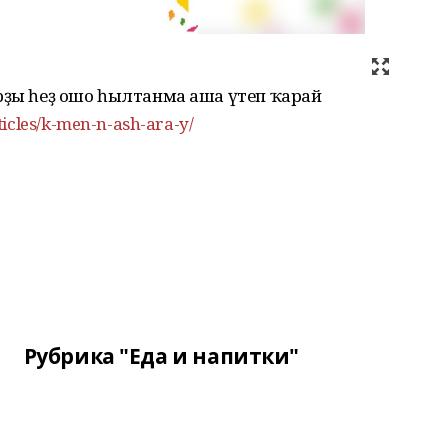
арҙы һеҙ ошо һылтанма аша үтеп ҡарай
ticles/k-men-n-ash-ara-y/
Рубрика "Еда и напитки"