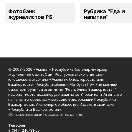
Фотобанк
Рубрика "Еда и
журналистов РБ
напитки"
© 2008-2026 «Аманат» Республика балалар-үҫмерҙәр
журналының сайты. Сайт Республиканского детско-
юношеского журнала «Аманат». Ойоштороусылары:
Башҡортостан Республикаһының Матбуғат һәм киң мәғлүмәт
саралары буйынса агентлығы; "Республика Башкортостан"
нәшриәт йорто акционерҙар йәмғиәте.. Учредители: Агентство
по печати и средствам массовой информации Республики
Башкортостан; Акционерное общество Издательский дом
«Республика Башкортостан».
Об использовании персональных данных
Телефон
8 (347) 246-31-05