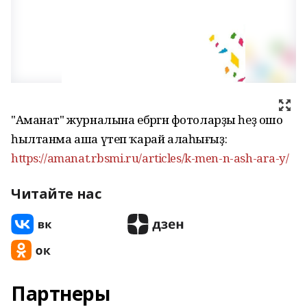
"Аманат" журналына ебәргән фотоларҙы һеҙ ошо
һылтанма аша үтеп ҡарай алаһығыҙ:
https://amanat.rbsmi.ru/articles/k-men-n-ash-ara-y/
Читайте нас
Партнеры