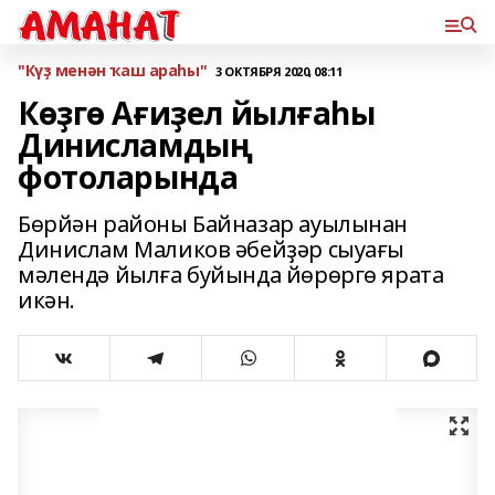
"Күҙ менән ҡаш араһы"
3 ОКТЯБРЯ 2020, 08:11
Көҙгө Ағиҙел йылғаһы
Динисламдың
фотоларында
Бөрйән районы Байназар ауылынан
Динислам Маликов әбейҙәр сыуағы
мәлендә йылға буйында йөрөргө ярата
икән.