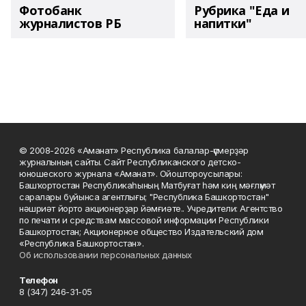
Фотобанк
Рубрика "Еда и
журналистов РБ
напитки"
© 2008-2026 «Аманат» Республика балалар-үҫмерҙәр
журналының сайты. Сайт Республиканского детско-
юношеского журнала «Аманат». Ойоштороусылары:
Башҡортостан Республикаһының Матбуғат һәм киң мәғлүмәт
саралары буйынса агентлығы; "Республика Башкортостан"
нәшриәт йорто акционерҙар йәмғиәте.. Учредители: Агентство
по печати и средствам массовой информации Республики
Башкортостан; Акционерное общество Издательский дом
«Республика Башкортостан».
Об использовании персональных данных
Телефон
8 (347) 246-31-05