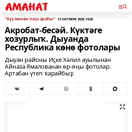
"Күҙ менән ҡаш араһы"
13 ОКТЯБРЯ 2020, 16:03
Акробат-бесәй. Күктәге
хозурлыҡ. Дыуанда
Республика көнө фотолары
Дыуан районы Иҫке Хәлил ауылынан
Айназа Ямалованан өр-яңы фотолар.
Артабан үтеп ҡарайбыҙ: