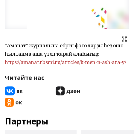
"Аманат" журналына ебәргән фотоларҙы һеҙ ошо
һылтанма аша үтеп ҡарай алаһығыҙ:
https://amanat.rbsmi.ru/articles/k-men-n-ash-ara-y/
Читайте нас
Партнеры