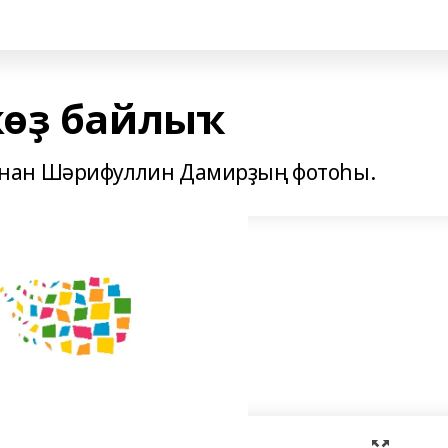
көҙ байлыҡ
нан Шәрифуллин Дамирҙың фотоһы.