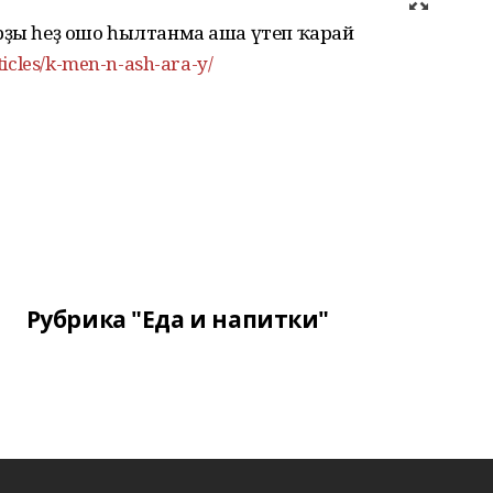
арҙы һеҙ ошо һылтанма аша үтеп ҡарай
ticles/k-men-n-ash-ara-y/
Рубрика "Еда и напитки"