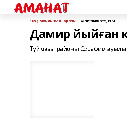
"Күҙ менән ҡаш араһы"
26 ОКТЯБРЯ 2020, 13:44
Дамир йыйған 
Туймазы районы Серафим ауылы