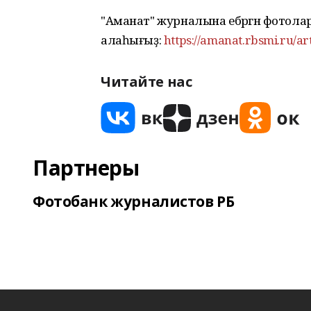
"Аманат" журналына ебәргән фотол
алаһығыҙ:
https://amanat.rbsmi.ru/ar
Читайте нас
Партнеры
Фотобанк журналистов РБ