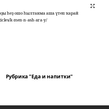
арҙы һеҙ ошо һылтанма аша үтеп ҡарай
icles/k-men-n-ash-ara-y/
Рубрика "Еда и напитки"