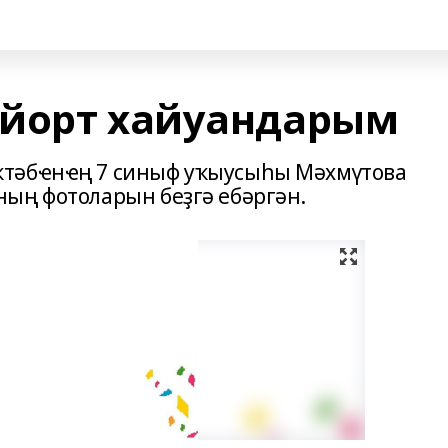
 йорт хайуандарым
ктәбҽнҽң 7 синыф уҡыусыһы Мәхмүтова
ың фотоларын беҙгә ебәргән.