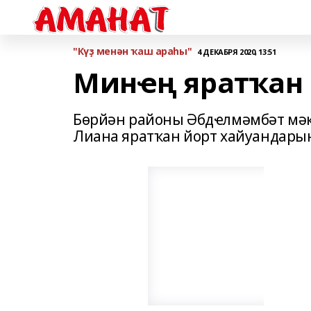
"Күҙ менән ҡаш араһы"
4 ДЕКАБРЯ 2020, 13:51
Минҽң яратҡан
Бөрйән районы Әбдҽлмәмбәт мә
Лиана яратҡан йорт хайуандарын