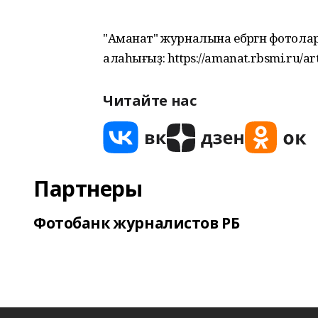
"Аманат" журналына ебәргән фотол
алаһығыҙ: https://amanat.rbsmi.ru/art
Читайте нас
Партнеры
Фотобанк журналистов РБ