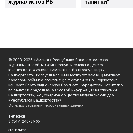
журналистов РБ
напитки"
© 2008-2026 «Аманат» Республика балалар-үҫмерҙәр
журналының сайты. Сайт Республиканского детско-
юношеского журнала «Аманат». Ойоштороусылары:
Башҡортостан Республикаһының Матбуғат һәм киң мәғлүмәт
саралары буйынса агентлығы; "Республика Башкортостан"
нәшриәт йорто акционерҙар йәмғиәте.. Учредители: Агентство
по печати и средствам массовой информации Республики
Башкортостан; Акционерное общество Издательский дом
«Республика Башкортостан».
Об использовании персональных данных
Телефон
8 (347) 246-31-05
Эл. почта