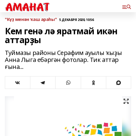
"Күҙ менән ҡаш араһы"
5 ДЕКАБРЯ 2020, 10:56
Кем генә лә яратмай икән
аттарҙы
Туймазы районы Серафим ауылы ҡыҙы
Анна Лыга ебәргән фотолар. Тик аттар
ғына...