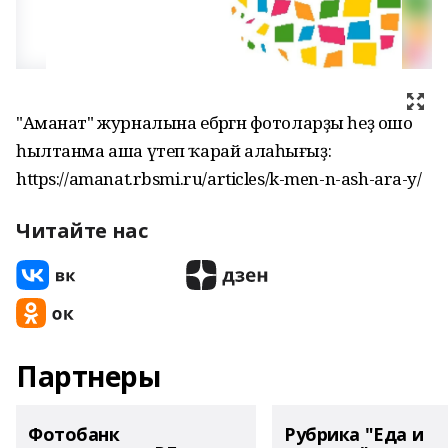
"Аманат" журналына ебәргән фотоларҙы һеҙ ошо
һылтанма аша үтеп ҡарай алаһығыҙ:
https://amanat.rbsmi.ru/articles/k-men-n-ash-ara-y/
Читайте нас
Партнеры
Фотобанк
Рубрика "Еда и