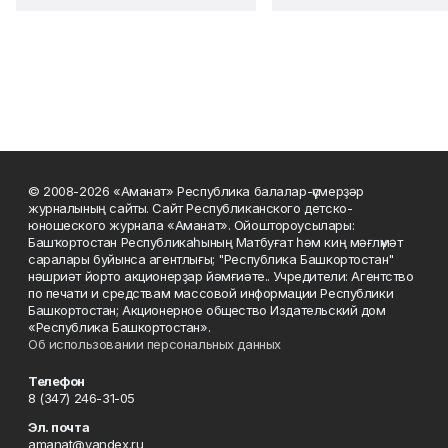
© 2008-2026 «Аманат» Республика балалар-үҫмерҙәр
журналының сайты. Сайт Республиканского детско-
юношеского журнала «Аманат». Ойоштороусылары:
Башҡортостан Республикаһының Матбуғат һәм киң мәғлүмәт
саралары буйынса агентлығы; "Республика Башкортостан"
нәшриәт йорто акционерҙар йәмғиәте.. Учредители: Агентство
по печати и средствам массовой информации Республики
Башкортостан; Акционерное общество Издательский дом
«Республика Башкортостан».
Об использовании персональных данных
Телефон
8 (347) 246-31-05
Эл. почта
amanat@yandex.ru