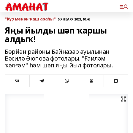
"Күҙ менән ҡаш араһы"
5 ЯНВАРЯ 2021, 10:46
Яңы йылды шәп ҡаршы
алдыҡ!
Бөрйән районы Байназар ауылынан
Вәсилә Әюпова фотолары. "Ғаиләм
ҡәлғәм" һәм шәп яңы йыл фотолары.