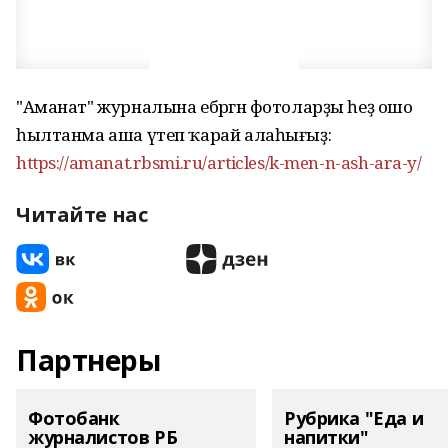
"Аманат" журналына ебәргән фотоларҙы һеҙ ошо
һылтанма аша үтеп ҡарай алаһығыҙ:
https://amanat.rbsmi.ru/articles/k-men-n-ash-ara-y/
Читайте нас
Партнеры
Фотобанк
Рубрика "Еда и
журналистов РБ
напитки"