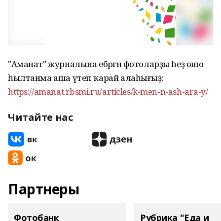
"Аманат" журналына ебәргән фотоларҙы һеҙ ошо
һылтанма аша үтеп ҡарай алаһығыҙ:
https://amanat.rbsmi.ru/articles/k-men-n-ash-ara-y/
Читайте нас
Партнеры
Фотобанк
Рубрика "Еда и