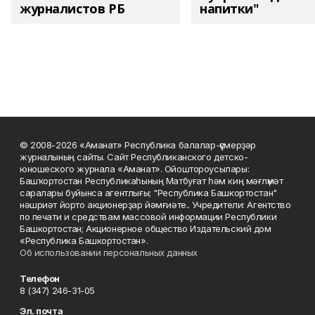
журналистов РБ
напитки"
© 2008-2026 «Аманат» Республика балалар-үҫмерҙәр
журналының сайты. Сайт Республиканского детско-
юношеского журнала «Аманат». Ойоштороусылары:
Башҡортостан Республикаһының Матбуғат һәм киң мәғлүмәт
саралары буйынса агентлығы; "Республика Башкортостан"
нәшриәт йорто акционерҙар йәмғиәте.. Учредители: Агентство
по печати и средствам массовой информации Республики
Башкортостан; Акционерное общество Издательский дом
«Республика Башкортостан».
Об использовании персональных данных
Телефон
8 (347) 246-31-05
Эл. почта