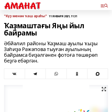
"Күҙ менән ҡаш араһы"
11 ЯНВАРЯ 2021, 11:31
Ҡаҙмаштағы Яңы йыл
байрамы
Әбйәлил районы Ҡаҙмаш ауылы ҡыҙы
Заһиҙә Рәжәпова тыуған ауылының
байрамса биҙәлгәнен фотоға төшөрөп
беҙгә ебәргән.