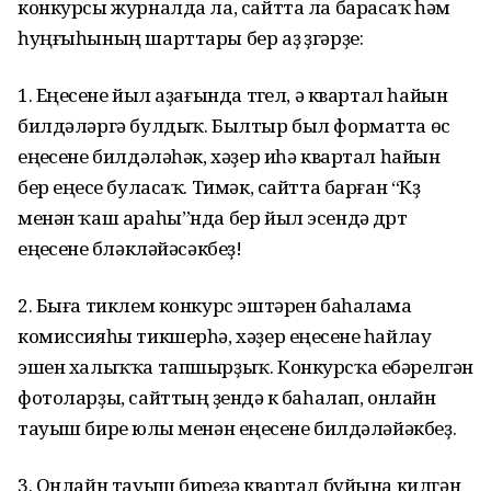
конкурсы журналда ла, сайтта ла барасаҡ һәм
һуңғыһының шарттары бер аҙ үҙгәрҙе:
1. Еңеүсене йыл аҙағында түгел, ә квартал һайын
билдәләргә булдыҡ. Былтыр был форматта өс
еңеүсене билдәләһәк, хәҙер иһә квартал һайын
бер еңеүсе буласаҡ. Тимәк, сайтта барған “Күҙ
менән ҡаш араһы”нда бер йыл эсендә дүрт
еңеүсене бүләкләйәсәкбеҙ!
2. Быға тиклем конкурс эштәрен баһалама
комиссияһы тикшерһә, хәҙер еңеүсене һайлау
эшен халыҡҡа тапшырҙыҡ. Конкурсҡа ебәрелгән
фотоларҙы, сайттың үҙендә үк баһалап, онлайн
тауыш биреү юлы менән еңеүсене билдәләйәкбеҙ.
3. Онлайн тауыш биреүҙә квартал буйына килгән