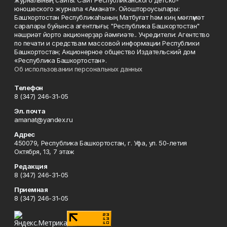
журналының сайты. Сайт Республиканского детско-
юношеского журнала «Аманат». Ойоштороусылары:
Башҡортостан Республикаһының Матбуғат һәм киң мәғлүмәт
саралары буйынса агентлығы; "Республика Башкортостан"
нәшриәт йорто акционерҙар йәмғиәте.. Учредители: Агентство
по печати и средствам массовой информации Республики
Башкортостан; Акционерное общество Издательский дом
«Республика Башкортостан».
Об использовании персональных данных
Телефон
8 (347) 246-31-05
Эл. почта
amanat@yandex.ru
Адрес
450079, Республика Башкортостан, г. Уфа, ул. 50-летия
Октября, 13, 7 этаж
Редакция
8 (347) 246-31-05
Приемная
8 (347) 246-31-05