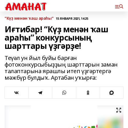
"Күҙ менән ҡаш араһы"
15 ЯНВАРЯ 2021, 14:25
Иғтибар! “Күҙ менән ҡаш
араһы” конкурсының
шарттары үҙгәрҙе!
Теүәл ун йыл буйы барған
фотоконкурсыбыҙҙың шарттарын заман
талаптарына ярашлы итеп үҙгәртергә
мәжбүр булдыҡ. Артабан уҡырға: