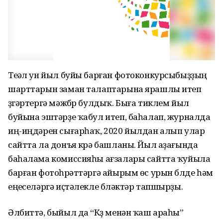
Теүәл ун йыл буйы барған фотоконкурсыбыҙҙың
шарттарын заман талаптарына ярашлы итеп
үҙгәртергә мәжбүр булдыҡ. Быға тиклем йыл
буйына эштәрҙе ҡабул итеп, баһалап, журналда
иң-иңдәрен сығарһаҡ, 2020 йылдан алып улар
сайтта ла донъя күрә башланы. Йыл аҙағында
баһалама комиссияһы ағзалары сайтта ҡуйыла
барған фотоһүрәттәргә айырым өс урын бүлде һәм
еңеүселәргә иҫтәлекле бүләктәр тапшырҙы.
Әлбиттә, быйыл да “Күҙ менән ҡаш араһы”