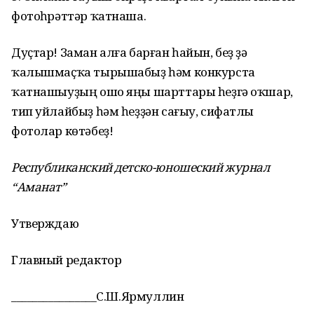
фотоһүрәттәр ҡатнаша.
Дуҫтар! Заман алға барған һайын, беҙ ҙә
ҡалышмаҫҡа тырышабыҙ һәм конкурста
ҡатнашыуҙың ошо яңы шарттары һеҙгә оҡшар,
тип уйлайбыҙ һәм һеҙҙән сағыу, сифатлы
фотолар көтәбеҙ!
Республиканский детско-юношеский журнал
“Аманат”
Утверждаю
Главный редактор
________________С.Ш.Ярмуллин