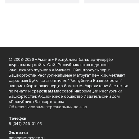
© 2008-2026 «Аманат» Республика балалар-үҫмерҙәр
журналының сайты. Сайт Республиканского детско-
юношеского журнала «Аманат». Ойоштороусылары:
Башҡортостан Республикаһының Матбуғат һәм киң мәғлүмәт
саралары буйынса агентлығы; "Республика Башкортостан"
нәшриәт йорто акционерҙар йәмғиәте.. Учредители: Агентство
по печати и средствам массовой информации Республики
Башкортостан; Акционерное общество Издательский дом
«Республика Башкортостан».
Об использовании персональных данных
Телефон
8 (347) 246-31-05
Эл. почта
amanat@yandex.ru