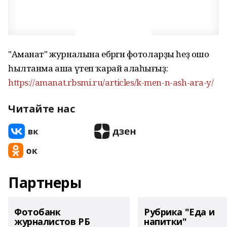
"Аманат" журналына ебәргән фотоларҙы һеҙ ошо
һылтанма аша үтеп ҡарай алаһығыҙ:
https://amanat.rbsmi.ru/articles/k-men-n-ash-ara-y/
Читайте нас
Партнеры
Фотобанк
Рубрика "Еда и
журналистов РБ
напитки"