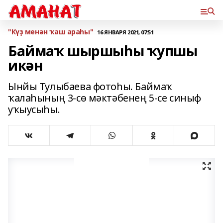
"Күҙ менән ҡаш араһы"
16 ЯНВАРЯ 2021, 07:51
Баймаҡ шыршыһы ҡупшы
икән
Ынйы Тулыбаева фотоһы. Баймаҡ
ҡалаһының 3-сө мәктәбенең 5-се синыф
уҡыусыһы.