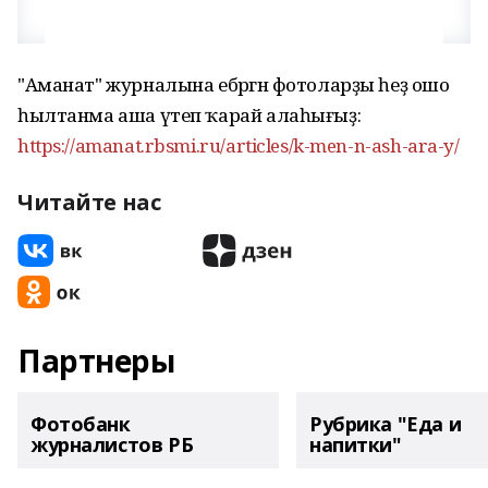
"Аманат" журналына ебәргән фотоларҙы һеҙ ошо
һылтанма аша үтеп ҡарай алаһығыҙ:
https://amanat.rbsmi.ru/articles/k-men-n-ash-ara-y/
Читайте нас
Партнеры
Фотобанк
Рубрика "Еда и
журналистов РБ
напитки"