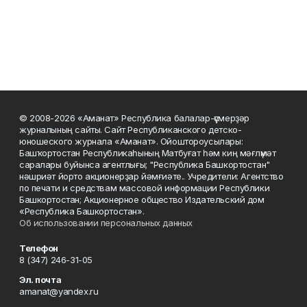
© 2008-2026 «Аманат» Республика балалар-үҫмерҙәр
журналының сайты. Сайт Республиканского детско-
юношеского журнала «Аманат». Ойоштороусылары:
Башҡортостан Республикаһының Матбуғат һәм киң мәғлүмәт
саралары буйынса агентлығы; "Республика Башкортостан"
нәшриәт йорто акционерҙар йәмғиәте.. Учредители: Агентство
по печати и средствам массовой информации Республики
Башкортостан; Акционерное общество Издательский дом
«Республика Башкортостан».
Об использовании персональных данных
Телефон
8 (347) 246-31-05
Эл. почта
amanat@yandex.ru