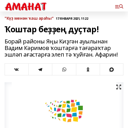
"Күҙ менән ҡаш араһы"
17 ЯНВАРЯ 2021, 11:22
Ҡоштар беҙҙең дуҫтар!
Борай районы Яңы Киҙгән ауылынан
Вадим Кәримов ҡоштарға тағараҡтар
эшләп ағастарға элеп тә ҡуйған. Афарин!