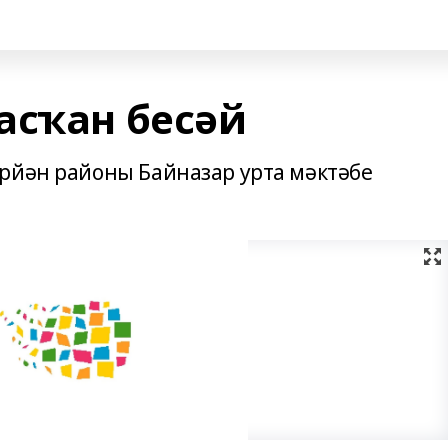
асҡан бесәй
рйән районы Байназар урта мәктәбе