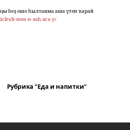
арҙы һеҙ ошо һылтанма аша үтеп ҡарай
ticles/k-men-n-ash-ara-y/
Рубрика "Еда и напитки"