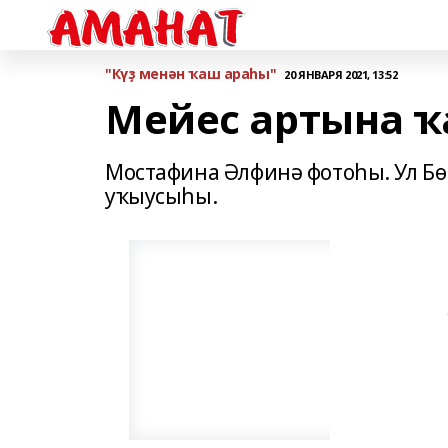
"Күҙ менән ҡаш араһы"
20 ЯНВАРЯ 2021, 13:52
Мейес артына ҡ
Мостафина Әлфинә фотоһы. Ул Бө
уҡыусыһы.