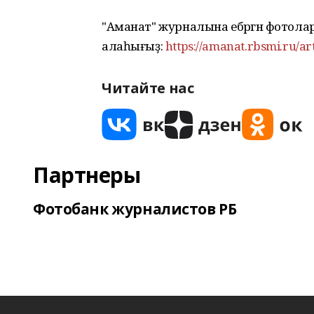
"Аманат" журналына ебәргән фотол
алаһығыҙ:
https://amanat.rbsmi.ru/ar
Читайте нас
Партнеры
Фотобанк журналистов РБ