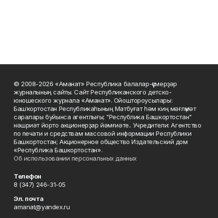
© 2008-2026 «Аманат» Республика балалар-үҫмерҙәр
журналының сайты. Сайт Республиканского детско-
юношеского журнала «Аманат». Ойоштороусылары:
Башҡортостан Республикаһының Матбуғат һәм киң мәғлүмәт
саралары буйынса агентлығы; "Республика Башкортостан"
нәшриәт йорто акционерҙар йәмғиәте.. Учредители: Агентство
по печати и средствам массовой информации Республики
Башкортостан; Акционерное общество Издательский дом
«Республика Башкортостан».
Об использовании персональных данных
Телефон
8 (347) 246-31-05
Эл. почта
amanat@yandex.ru