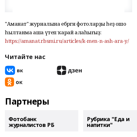
"Аманат" журналына ебәргән фотоларҙы һеҙ ошо
һылтанма аша үтеп ҡарай алаһығыҙ:
https://amanat.rbsmi.ru/articles/k-men-n-ash-ara-y/
Читайте нас
Партнеры
Фотобанк
Рубрика "Еда и
журналистов РБ
напитки"