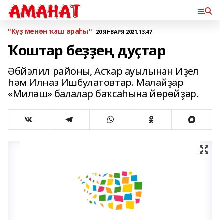
"Күҙ менән ҡаш араһы"
20 ЯНВАРЯ 2021, 13:47
Ҡоштар беҙҙең дуҫтар
Әбйәлил районы, Асҡар ауылынан Иҙел
һәм Илназ Ишбулатовтар. Малайҙар
«Миләш» балалар баҡсаһына йөрөйҙәр.