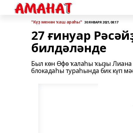
"Күҙ менән ҡаш араһы"
30 ЯНВАРЯ 2021, 08:17
27 ғинуар Рәсәй
билдәләнде
Был көн Өфө ҡалаһы ҡыҙы Лиана
блокадаһы тураһында бик күп мә