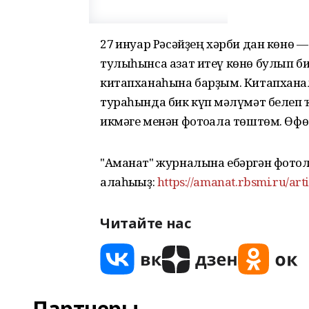
27 ғинуар Рәсәйҙең хәрби дан көн
тулыһынса азат итеү көнө булып б
китапханаһына барҙым. Китапхана
тураһында бик күп мәғлүмәт белеп
икмәге менән фотоғала төштөм. Өфө
"Аманат" журналына ебәргән фотол
алаһығыҙ:
https://amanat.rbsmi.ru/art
Читайте нас
Партнеры