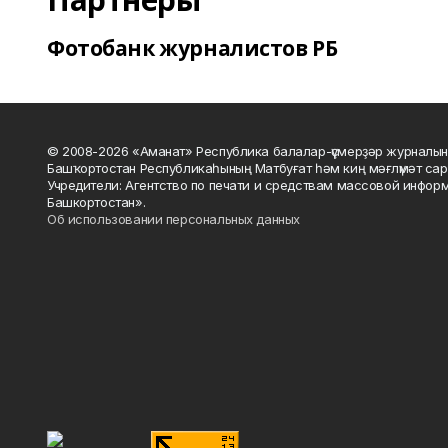
Фотобанк журналистов РБ
© 2008-2026 «Аманат» Республика балалар-үҫмерҙәр журналын
Башҡортостан Республикаһының Матбуғат һәм киң мәғлүмәт сар
Учредители: Агентство по печати и средствам массовой инфор
Башкортостан».
Об использовании персональных данных