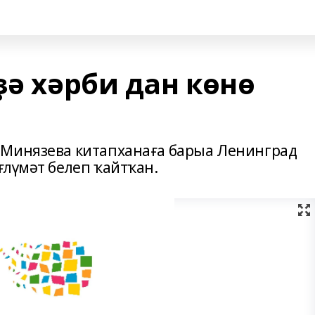
ҙә хәрби дан көнө
 Минязева китапханаға барыа Ленинград
ғлүмәт белеп ҡайтҡан.