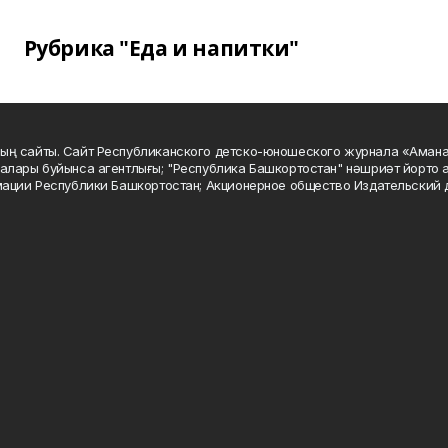
Рубрика "Еда и напитки"
ың сайты. Сайт Республиканского детско-юношеского журнала «Аман
алары буйынса агентлығы; "Республика Башкортостан" нәшриәт йорто а
мации Республики Башкортостан; Акционерное общество Издательский