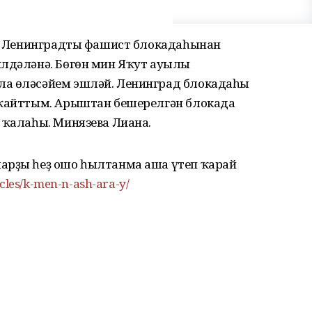
ө — Ленинградты фашист блокадаһынан
илдәләнә. Бөгөн мин Яҡут ауылы
ла өләсәйем эшләй. Ленинград блокадаһы
 ҡайттым. Арыштан бешерелгән блокада
 ҡалаһы. Минязева Лиана.
арҙы һеҙ ошо һылтанма аша үтеп ҡарай
icles/k-men-n-ash-ara-y/