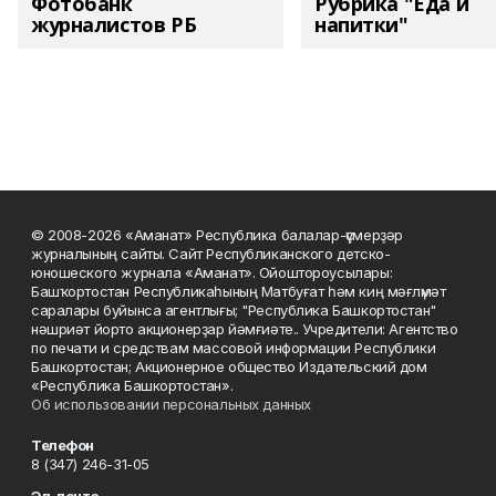
Фотобанк
Рубрика "Еда и
журналистов РБ
напитки"
© 2008-2026 «Аманат» Республика балалар-үҫмерҙәр
журналының сайты. Сайт Республиканского детско-
юношеского журнала «Аманат». Ойоштороусылары:
Башҡортостан Республикаһының Матбуғат һәм киң мәғлүмәт
саралары буйынса агентлығы; "Республика Башкортостан"
нәшриәт йорто акционерҙар йәмғиәте.. Учредители: Агентство
по печати и средствам массовой информации Республики
Башкортостан; Акционерное общество Издательский дом
«Республика Башкортостан».
Об использовании персональных данных
Телефон
8 (347) 246-31-05