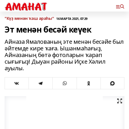
"Күҙ менән ҡаш араһы"
16 МАРТА 2021, 07:29
Эт менән бесәй кеүек
Айназа Ямалованың эте менән бесәйе был
әйтемде кире ҡаға. Ышанмаһағыҙ,
Айназаның бөтә фотоларын ҡарап
сығығыҙ! Дыуан районы Иҫке Хәлил
ауылы.