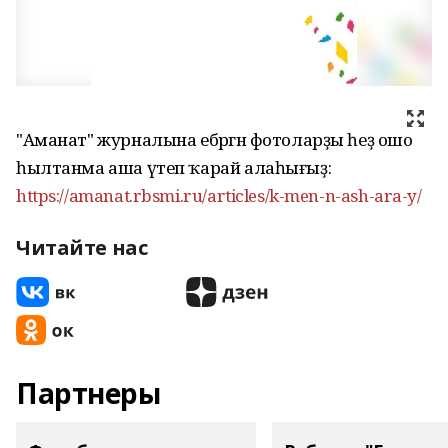
"Аманат" журналына ебәргән фотоларҙы һеҙ ошо
һылтанма аша үтеп ҡарай алаһығыҙ:
https://amanat.rbsmi.ru/articles/k-men-n-ash-ara-y/
Читайте нас
Партнеры