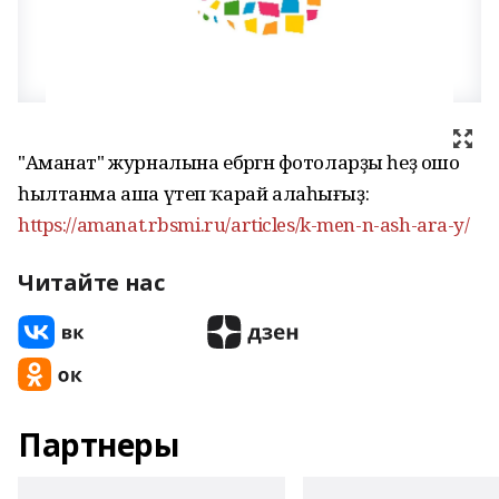
"Аманат" журналына ебәргән фотоларҙы һеҙ ошо
һылтанма аша үтеп ҡарай алаһығыҙ:
https://amanat.rbsmi.ru/articles/k-men-n-ash-ara-y/
Читайте нас
Партнеры