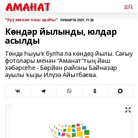
"Күҙ менән ҡаш араһы"
30 МАРТА 2021, 11:26
Көндәр йылынды, юлдар
асылды
Төндә һыуыҡ булһа ла көндөҙ йылы. Сағыу
фотолары менән "Аманат"тың йәш
хәбәрсеһе - Бөрйән районы Байназар
ауылы ҡыҙы Илүзә Айытбаева.