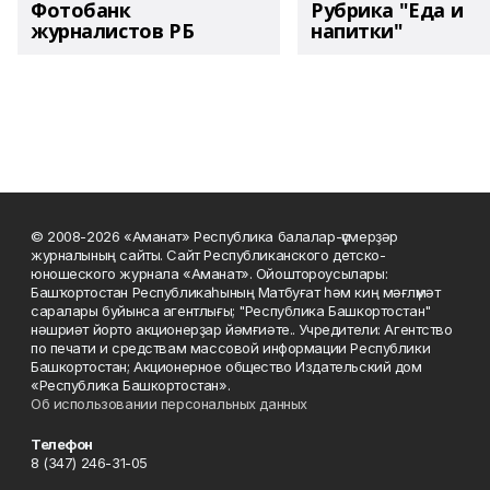
Фотобанк
Рубрика "Еда и
журналистов РБ
напитки"
© 2008-2026 «Аманат» Республика балалар-үҫмерҙәр
журналының сайты. Сайт Республиканского детско-
юношеского журнала «Аманат». Ойоштороусылары:
Башҡортостан Республикаһының Матбуғат һәм киң мәғлүмәт
саралары буйынса агентлығы; "Республика Башкортостан"
нәшриәт йорто акционерҙар йәмғиәте.. Учредители: Агентство
по печати и средствам массовой информации Республики
Башкортостан; Акционерное общество Издательский дом
«Республика Башкортостан».
Об использовании персональных данных
Телефон
8 (347) 246-31-05