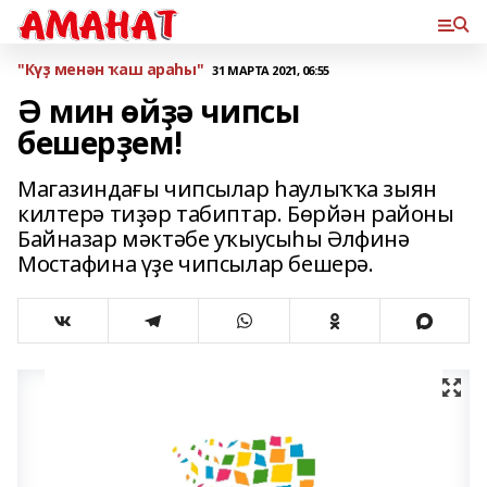
"Күҙ менән ҡаш араһы"
31 МАРТА 2021, 06:55
Ә мин өйҙә чипсы
бешерҙем!
Магазиндағы чипсылар һаулыҡҡа зыян
килтерә тиҙәр табиптар. Бөрйән районы
Байназар мәктәбе уҡыусыһы Әлфинә
Мостафина үҙе чипсылар бешерә.