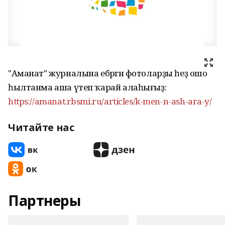
"Аманат" журналына ебәргән фотоларҙы һеҙ ошо
һылтанма аша үтеп ҡарай алаһығыҙ:
https://amanat.rbsmi.ru/articles/k-men-n-ash-ara-y/
Читайте нас
Партнеры