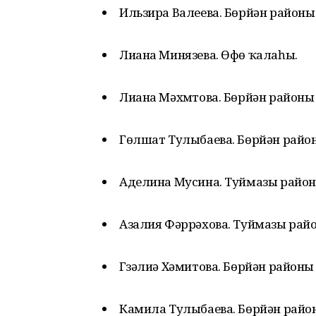
Ильзира Валеева. Бөрйән районы
Лиана Минязева. Өфө ҡалаһы.
Лиана Мәхмүтова. Бөрйән район
Гөлшат Тулыбаева. Бөрйән райо
Аделина Мусина. Туймазы райо
Азалия Фәррәхова. Туймазы рай
Гүзәлиә Хәмитова. Бөрйән район
Камила Тулыбаева. Бөрйән райо