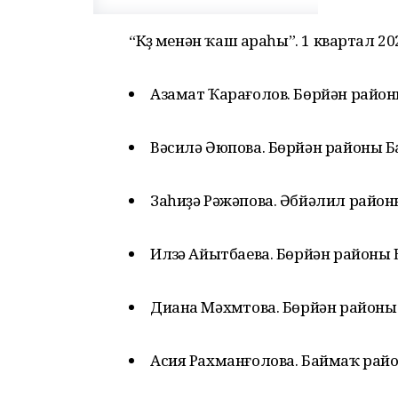
“Күҙ менән ҡаш араһы”. 1 квартал 20
Азамат Ҡарағолов. Бөрйән райо
Вәсилә Әюпова. Бөрйән районы Б
Заһиҙә Рәжәпова. Әбйәлил райо
Илүзә Айытбаева. Бөрйән районы
Диана Мәхмүтова. Бөрйән район
Асия Рахманғолова. Баймаҡ рай