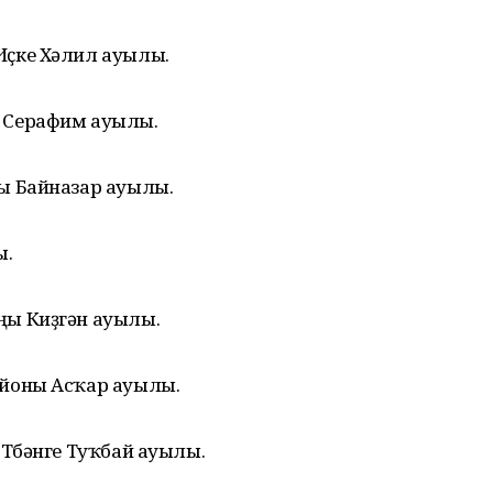
Иҫке Хәлил ауылы.
 Серафим ауылы.
ы Байназар ауылы.
ы.
ңы Киҙгән ауылы.
айоны Асҡар ауылы.
Түбәнге Туҡбай ауылы.