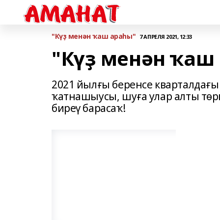
"Күҙ менән ҡаш араһы"
7 АПРЕЛЯ 2021, 12:33
"Күҙ менән ҡаш
2021 йылғы беренсе кварталдағы 
ҡатнашыусы, шуға улар алты төр
биреү барасаҡ!