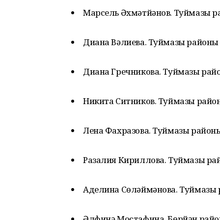
Марсель Әхмәтйәнов. Туймазы 
Диана Вәлиева. Туймазы районы
Диана Гречникова. Туймазы рай
Никита Ситников. Туймазы райо
Лена Фахразова. Туймазы район
Разалия Кириллова. Туймазы ра
Аделина Сөләймәнова. Туймазы
Әлфинә Мостафина. Бөрйән райо