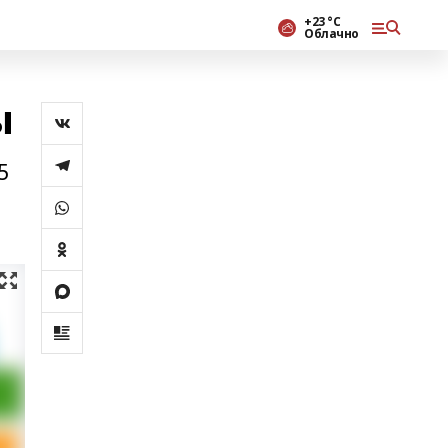
+23 °С
Облачно
ы
5