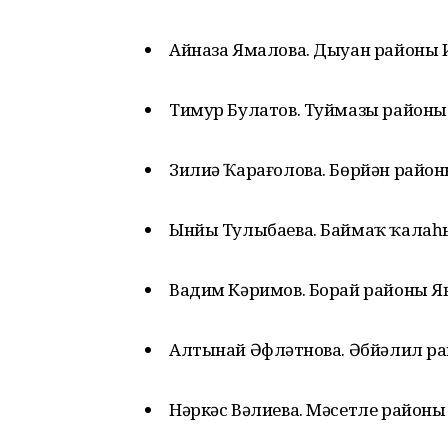
Айназа Ямалова. Дыуан районы 
Тимур Булатов. Туймазы районы
Зилиә Ҡарағолова. Бөрйән район
Ынйы Тулыбаева. Баймаҡ ҡалаһ
Вадим Кәримов. Борай районы Я
Алтынай Әфләтүнова. Әбйәлил р
Нәркәс Вәлиева. Мәсетле районы 