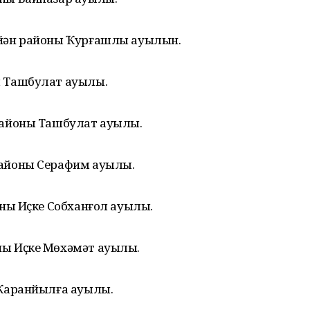
рйән районы Ҡурғашлы ауылын.
ы Ташбулат ауылы.
районы Ташбулат ауылы.
районы Серафим ауылы.
оны Иҫке Собханғол ауылы.
ы Иҫке Мөхәмәт ауылы.
 Ҡаранйылға ауылы.