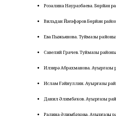
Розалина Науразбаева. Бөрйән р
Вильдан Йәғәфәров Бөрйән райо
Ева Пыжьянова. Туймазы районы
Савелий Грачев. Туймазы район
Илзирә Абрахманова. Ауырғазы 
Ислам Ғәйнуллин. Ауырғазы ра
Данил Әлимбәҡов. Ауырғазы ра
Ралина Әлимбәҡова. Ауырғазы р