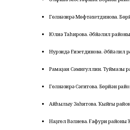
Гөлнәзирә Мөфтәхетдинова. Бө
Юлиә Таһирова. Әбйәлил район
Нурзидә Ғизетдинова. Әбйәлил 
Рамаҙан Сәмиғуллин. Туймазы 
Гөлнәзирә Сәғитова. Бөрйән рай
Айһылыу Заһитова. Ҡыйғы район
Наҙгөл Вәлиева. Ғафури районы