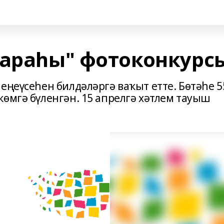
 араһы" фотоконкурс
еңеүсеһен билдәләргә ваҡыт етте. Бөтәһе 5
көмгә бүленгән. 15 апрелгә хәтлем тауыш