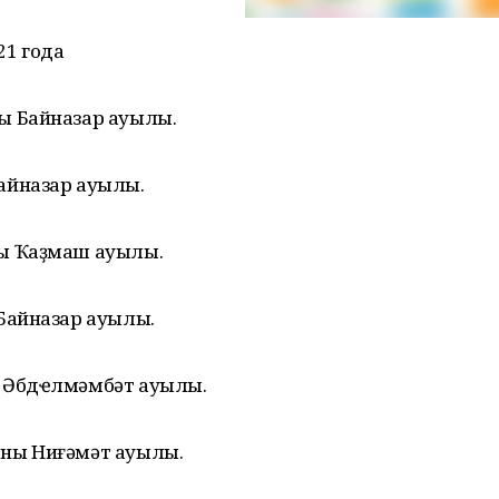
21 года
ны Байназар ауылы.
айназар ауылы.
ны Ҡаҙмаш ауылы.
 Байназар ауылы.
ы Әбдҽлмәмбәт ауылы.
оны Ниғәмәт ауылы.