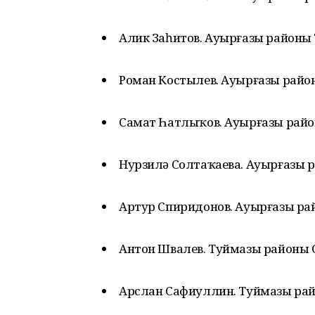
Алик Заһитов. Ауырғазы районы
Роман Костылев. Ауырғазы райо
Самат Һатлыҡов. Ауырғазы рай
Нурзилә Солтаҡаева. Ауырғазы 
Артур Спиридонов. Ауырғазы ра
Антон Швалев. Туймазы районы
Арслан Сафиуллин. Туймазы ра