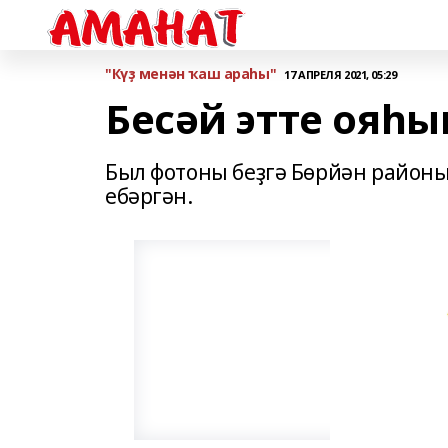
"Күҙ менән ҡаш араһы"
17 АПРЕЛЯ 2021, 05:29
Бесәй этте ояһ
Был фотоны беҙгә Бөрйән район
ебәргән.