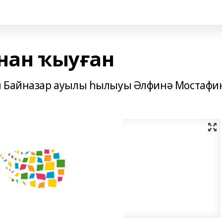
ынан ҡыуған
ы Байназар ауылы һылыуы Әлфинә Мостафи