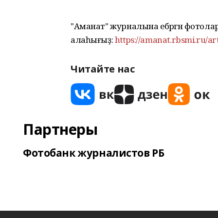
"Аманат" журналына ебәргән фотол
алаһығыҙ:
https://amanat.rbsmi.ru/ar
Читайте нас
Партнеры
Фотобанк журналистов РБ