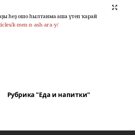
арҙы һеҙ ошо һылтанма аша үтеп ҡарай
ticles/k-men-n-ash-ara-y/
Рубрика "Еда и напитки"