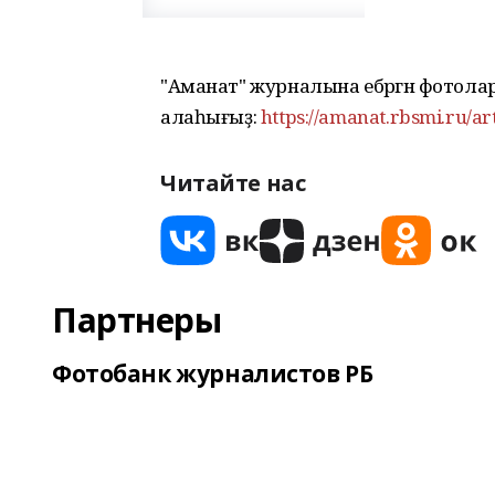
"Аманат" журналына ебәргән фотол
алаһығыҙ:
https://amanat.rbsmi.ru/ar
Читайте нас
Партнеры
Фотобанк журналистов РБ