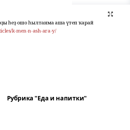
арҙы һеҙ ошо һылтанма аша үтеп ҡарай
ticles/k-men-n-ash-ara-y/
Рубрика "Еда и напитки"