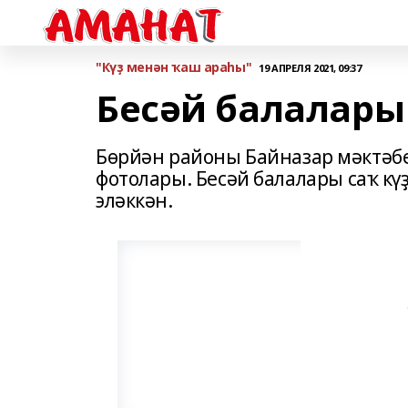
"Күҙ менән ҡаш араһы"
19 АПРЕЛЯ 2021, 09:37
Бесәй балалары 
Бөрйән районы Байназар мәктәб
фотолары. Бесәй балалары саҡ к
эләккән.