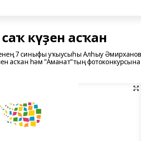
саҡ күҙен асҡан
енең 7 синыфы уҡыусыһы Алһыу Әмирхано
үҙен асҡан һәм "Аманат"тың фотоконкурсына