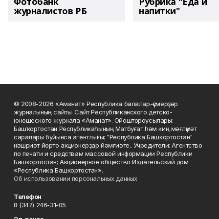
Фотобанк
Рубрика "Еда и
журналистов РБ
напитки"
© 2008-2026 «Аманат» Республика балалар-үҫмерҙәр
журналының сайты. Сайт Республиканского детско-
юношеского журнала «Аманат». Ойоштороусылары:
Башҡортостан Республикаһының Матбуғат һәм киң мәғлүмәт
саралары буйынса агентлығы; "Республика Башкортостан"
нәшриәт йорто акционерҙар йәмғиәте.. Учредители: Агентство
по печати и средствам массовой информации Республики
Башкортостан; Акционерное общество Издательский дом
«Республика Башкортостан».
Об использовании персональных данных
Телефон
8 (347) 246-31-05