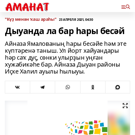
"Күҙ менән ҡаш араһы"
23 АПРЕЛЯ 2021, 04:30
Дыуанда ла бар һары бесәй
Айназа Ямалованың һары бесәйе һәм эте
күптәренә таныш. Ул йорт хайуандары
һәр саҡ дуҫ, сөнки улырҙын уңған
хужабикәһе бар. Айназа Дыуан районы
Иҫке Хәлил ауылы һылыуы.