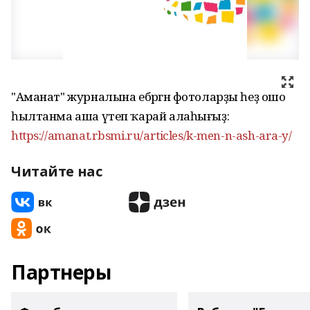
"Аманат" журналына ебәргән фотоларҙы һеҙ ошо
һылтанма аша үтеп ҡарай алаһығыҙ:
https://amanat.rbsmi.ru/articles/k-men-n-ash-ara-y/
Читайте нас
Партнеры