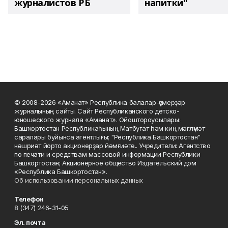
журналистов РБ
напитки"
© 2008-2026 «Аманат» Республика балалар-үҫмерҙәр
журналының сайты. Сайт Республиканского детско-
юношеского журнала «Аманат». Ойоштороусылары:
Башҡортостан Республикаһының Матбуғат һәм киң мәғлүмәт
саралары буйынса агентлығы; "Республика Башкортостан"
нәшриәт йорто акционерҙар йәмғиәте.. Учредители: Агентство
по печати и средствам массовой информации Республики
Башкортостан; Акционерное общество Издательский дом
«Республика Башкортостан».
Об использовании персональных данных
Телефон
8 (347) 246-31-05
Эл. почта