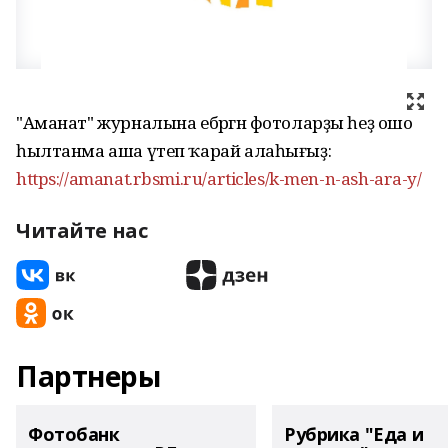
"Аманат" журналына ебәргән фотоларҙы һеҙ ошо
һылтанма аша үтеп ҡарай алаһығыҙ:
https://amanat.rbsmi.ru/articles/k-men-n-ash-ara-y/
Читайте нас
Партнеры
Фотобанк
Рубрика "Еда и