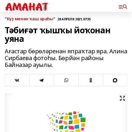
"Күҙ менән ҡаш араһы"
28 АПРЕЛЯ 2021, 07:35
Тәбиғәт ҡышҡы йоҡонан
уяна
Ағастар бөрөләренән япраҡтар яра. Алина
Сирбаева фотоһы. Бөрйән районы
Байназар ауылы.