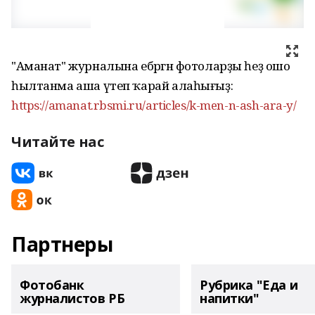
"Аманат" журналына ебәргән фотоларҙы һеҙ ошо
һылтанма аша үтеп ҡарай алаһығыҙ:
https://amanat.rbsmi.ru/articles/k-men-n-ash-ara-y/
Читайте нас
Партнеры
Фотобанк
Рубрика "Еда и
журналистов РБ
напитки"