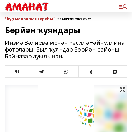
"Күҙ менән ҡаш араһы"
30 АПРЕЛЯ 2021, 05:22
Бөрйән ҡуяндары
Инзиә Вәлиева менән Рәсилә Ғәйнуллина
фотолары. Был ҡуяндар Бөрйән районы
Байназар ауылынан.