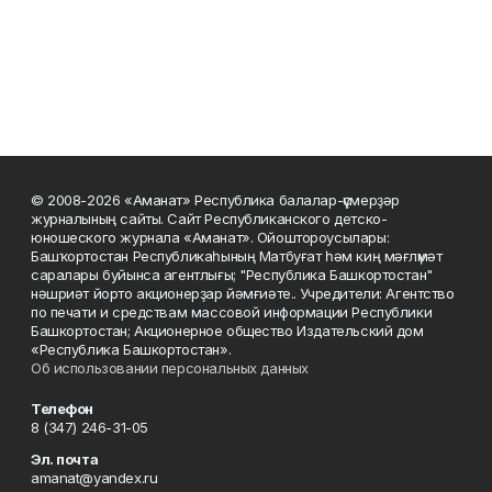
© 2008-2026 «Аманат» Республика балалар-үҫмерҙәр
журналының сайты. Сайт Республиканского детско-
юношеского журнала «Аманат». Ойоштороусылары:
Башҡортостан Республикаһының Матбуғат һәм киң мәғлүмәт
саралары буйынса агентлығы; "Республика Башкортостан"
нәшриәт йорто акционерҙар йәмғиәте.. Учредители: Агентство
по печати и средствам массовой информации Республики
Башкортостан; Акционерное общество Издательский дом
«Республика Башкортостан».
Об использовании персональных данных
Телефон
8 (347) 246-31-05
Эл. почта
amanat@yandex.ru