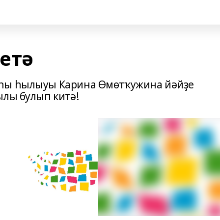
етә
аһы һылыуы Карина Өмөтҡужина йәйҙе
ылы булып китә!