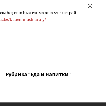
арҙы һеҙ ошо һылтанма аша үтеп ҡарай
ticles/k-men-n-ash-ara-y/
Рубрика "Еда и напитки"