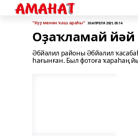
"Күҙ менән ҡаш араһы"
30 АПРЕЛЯ 2021, 05:14
Оҙаҡламай йәй 
Әбйәлил районы Әбйәлил ҡасаб
һағынған. Был фотоға ҡараһаң й