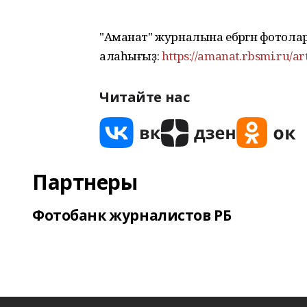
"Аманат" журналына ебәргән фотол
алаһығыҙ:
https://amanat.rbsmi.ru/ar
Читайте нас
Партнеры
Фотобанк журналистов РБ