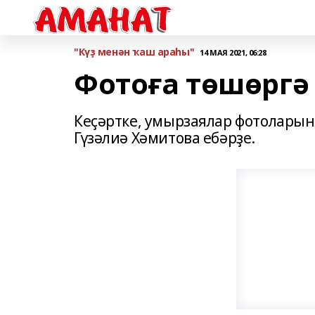
"Күҙ менән ҡаш араһы"
14 МАЯ 2021, 06:28
Фотоға төшөргә
Кеҫәртке, умырзаялар фотолары
Гүзәлиә Хәмитова ебәрҙе.