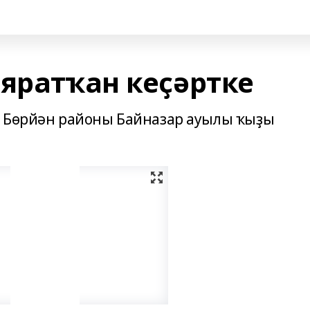
 яратҡан кеҫәртке
н Бөрйән районы Байназар ауылы ҡыҙы