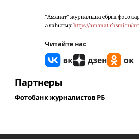
"Аманат" журналына ебәргән фотол
алаһығыҙ:
https://amanat.rbsmi.ru/ar
Читайте нас
Партнеры
Фотобанк журналистов РБ