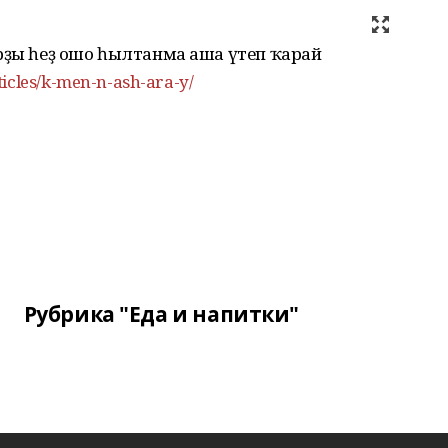
арҙы һеҙ ошо һылтанма аша үтеп ҡарай
ticles/k-men-n-ash-ara-y/
Рубрика "Еда и напитки"