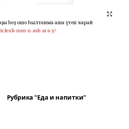
арҙы һеҙ ошо һылтанма аша үтеп ҡарай
ticles/k-men-n-ash-ara-y/
Рубрика "Еда и напитки"