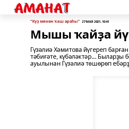
"Күҙ менән ҡаш араһы"
27 МАЯ 2021, 10:41
Мышы ҡайҙа йү
Гүзәлиә Хәмитова йүгереп барға
тәбиғәте, күбәләктәр... Быларҙы
ауылынан Гүзәлиә төшөрөп ебәрҙ