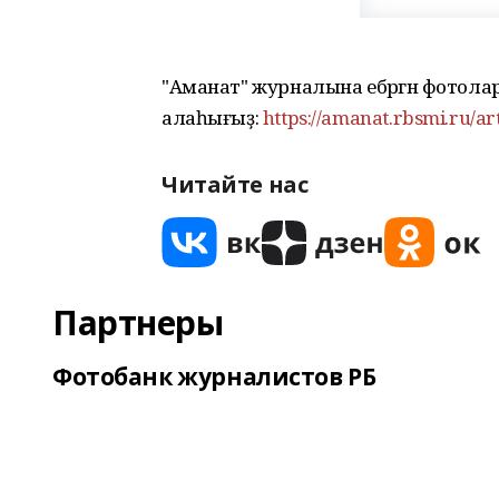
"Аманат" журналына ебәргән фотол
алаһығыҙ:
https://amanat.rbsmi.ru/ar
Читайте нас
Партнеры
Фотобанк журналистов РБ