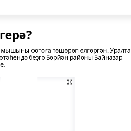
герә?
н мышыны фотоға төшөрөп өлгөргән. Уралта
 бөтәһендә беҙгә Бөрйән районы Байназар
е.