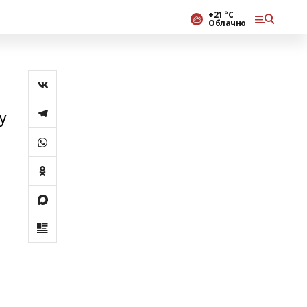
+21 °С
Облачно
у