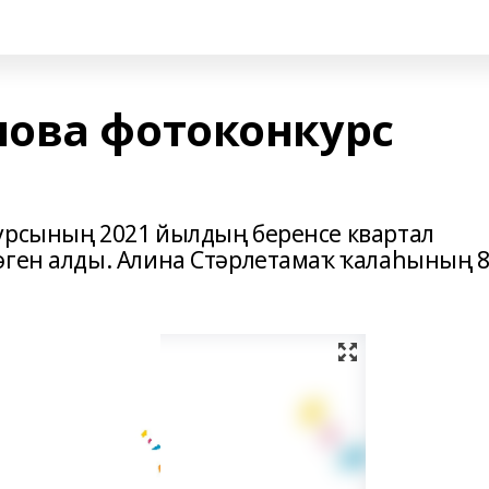
ова фотоконкурс
урсының 2021 йылдың беренсе квартал
әген алды. Алина Стәрлетамаҡ ҡалаһының 8