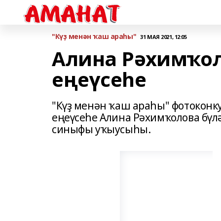
"Күҙ менән ҡаш араһы"
31 МАЯ 2021, 12:05
Алина Рәхимҡол
еңеүсеһе
"Күҙ менән ҡаш араһы" фотоконк
еңеүсеһе Алина Рәхимҡолова бүл
синыфы уҡыусыһы.