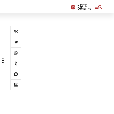
+22 °С
Облачно
 В