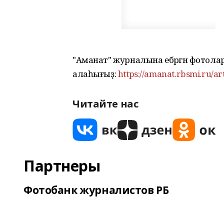
"Аманат" журналына ебәргән фотол
алаһығыҙ:
https://amanat.rbsmi.ru/ar
Читайте нас
Партнеры
Фотобанк журналистов РБ