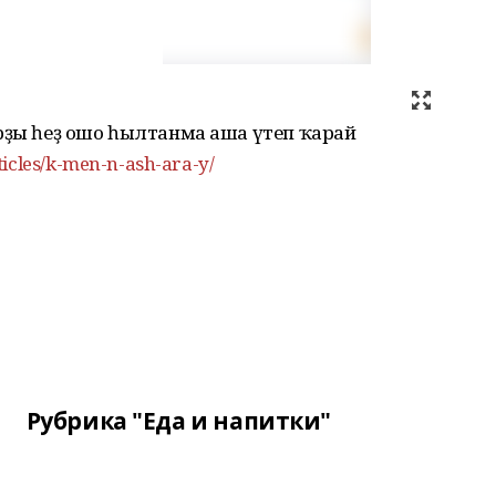
арҙы һеҙ ошо һылтанма аша үтеп ҡарай
ticles/k-men-n-ash-ara-y/
Рубрика "Еда и напитки"