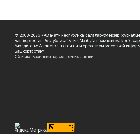
© 2008-2026 «Аманат» Республика балалар-үҫмерҙәр журналын
Башҡортостан Республикаһының Матбуғат һәм киң мәғлүмәт сар
Учредители: Агентство по печати и средствам массовой инфор
Башкортостан».
Об использовании персональных данных