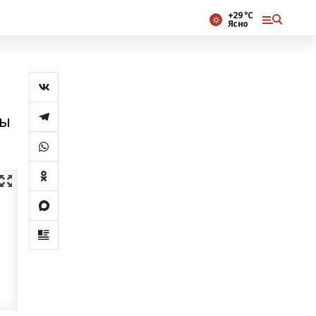
+29 °С
Ясно
лы