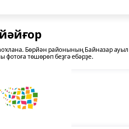
йәйғор
 һоҡлана. Бөрйән районының Байназар ауы
 фотоға төшөрөп беҙгә ебәрҙе.