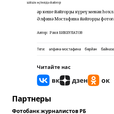
Ҡыйыҡ өҫтөндә йәйғор
Һәр кеше йәйғорҙы күреү менән һо
Әлфинә Мостафина йәйғорҙы фотоға 
Автор:
Рәзил БИКБУЛАТОВ
Теги:
әлфинә мостафина
бөрйән
байназ
Читайте нас
Партнеры
Фотобанк журналистов РБ