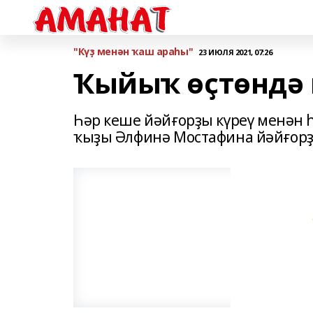
"Күҙ менән ҡаш араһы"
23 ИЮЛЯ 2021, 07:26
Ҡыйыҡ өҫтөндә 
Һәр кеше йәйғорҙы күреү менән
ҡыҙы Әлфинә Мостафина йәйғорҙы