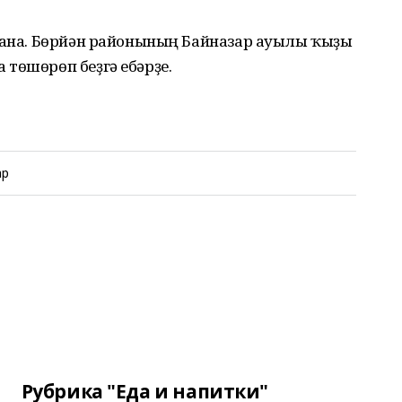
ҡлана. Бөрйән районының Байназар ауылы ҡыҙы
төшөрөп беҙгә ебәрҙе.
ар
Рубрика "Еда и напитки"