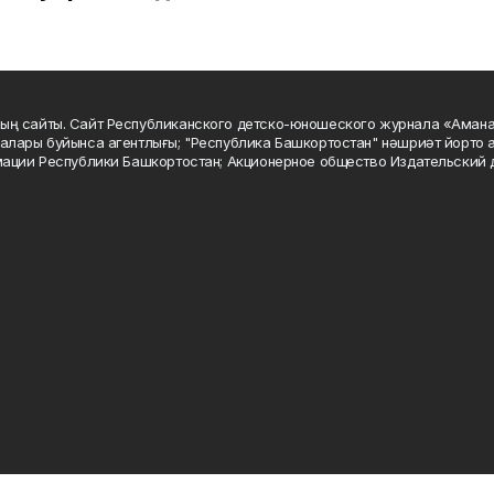
ың сайты. Сайт Республиканского детско-юношеского журнала «Аман
алары буйынса агентлығы; "Республика Башкортостан" нәшриәт йорто а
мации Республики Башкортостан; Акционерное общество Издательский