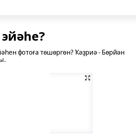
 эйәһе?
йәһен фотоға төшөргөн? Ҡәҙриә - Бөрйән
ы.