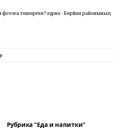
н фотоға төшөргөн? Ҡәҙриә - Бөрйән районының
ар
Рубрика "Еда и напитки"