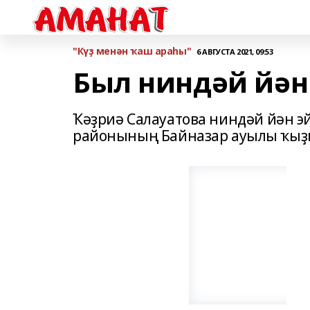
"Күҙ менән ҡаш араһы"
6 АВГУСТА 2021, 09:53
Был ниндәй йән
Ҡәҙриә Салауатова ниндәй йән э
районының Байназар ауылы ҡыҙ