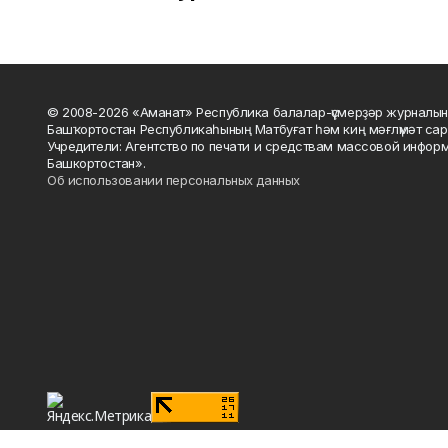
© 2008-2026 «Аманат» Республика балалар-үҫмерҙәр журналын
Башҡортостан Республикаһының Матбуғат һәм киң мәғлүмәт сар
Учредители: Агентство по печати и средствам массовой инфор
Башкортостан».
Об использовании персональных данных