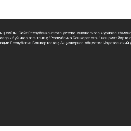
ың сайты. Сайт Республиканского детско-юношеского журнала «Аман
алары буйынса агентлығы; "Республика Башкортостан" нәшриәт йорто а
мации Республики Башкортостан; Акционерное общество Издательский