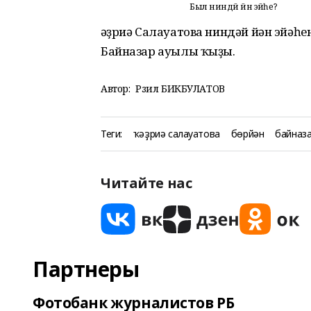
Был ниндәй йән эйәһе?
Ҡәҙриә Салауатова ниндәй йән эйәһе
Байназар ауылы ҡыҙы.
Автор:
Рәзил БИКБУЛАТОВ
Теги:
ҡәҙриә салауатова
бөрйән
байназ
Читайте нас
Партнеры
Фотобанк журналистов РБ