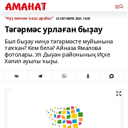
"Күҙ менән ҡаш араһы"
23 ОКТЯБРЯ 2021, 14:33
Тәгәрмәс урлаған быҙау
Был быҙау ниңә тәгәрмәсте муйынына
таҡҡан? Кем белә? Айназа Ямалова
фотолары. Ул Дыуан районының Иҫке
Хәлил ауылы ҡыҙы.