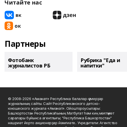
Читайте нас
Партнеры
Фотобанк
Рубрика "Еда и
журналистов РБ
напитки"
© 2008-2026 «Аманат» Республика балалар-үҫмерҙәр
журналының сайты. Сайт Республиканского детско-
юношеского журнала «Аманат». Ойоштороусылары:
Башҡортостан Республикаһының Матбуғат һәм киң мәғлүмәт
саралары буйынса агентлығы; "Республика Башкортостан"
нәшриәт йорто акционерҙар йәмғиәте.. Учредители: Агентство