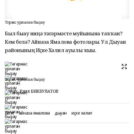
Тәгәрмәс урлаған быҙау
Был быҙау ниңә тәгәрмәсте муйынына таҡҡан?
Кем белә? Айназа Ямалова фотолары. Ул Дыуан
районының Иҫке Хәлил ауылы ҡыҙы.
Тәгәрмәс урлаған быҙау
Автор:
Рәзил БИКБУЛАТОВ
Теги:
айназа ямалова
дыуан
иҫке хәлил