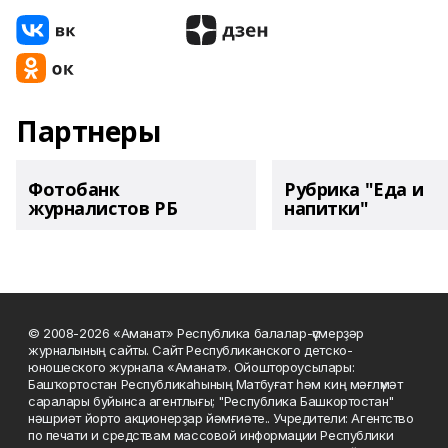
Партнеры
Фотобанк
Рубрика "Еда и
журналистов РБ
напитки"
© 2008-2026 «Аманат» Республика балалар-үҫмерҙәр
журналының сайты. Сайт Республиканского детско-
юношеского журнала «Аманат». Ойоштороусылары:
Башҡортостан Республикаһының Матбуғат һәм киң мәғлүмәт
саралары буйынса агентлығы; "Республика Башкортостан"
нәшриәт йорто акционерҙар йәмғиәте.. Учредители: Агентство
по печати и средствам массовой информации Республики