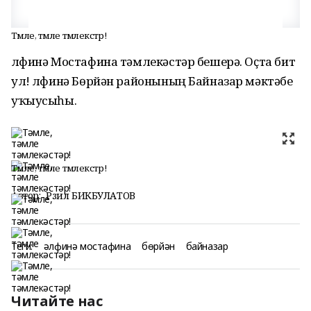
Тәмле, тәмле тәмлекәстәр!
Әлфинә Мостафина тәмлекәстәр бешерә. Оҫта бит
ул! Әлфинә Бөрйән районының Байназар мәктәбе
уҡыусыһы.
Тәмле, тәмле тәмлекәстәр!
Автор:
Рәзил БИКБУЛАТОВ
Теги:
әлфинә мостафина
бөрйән
байназар
Читайте нас