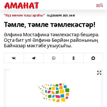
"Күҙ менән ҡаш араһы"
16 ДЕКАБРЯ 2021, 04:41
Тәмле, тәмле тәмлекәстәр!
Әлфинә Мостафина тәмлекәстәр бешерә.
Оҫта бит ул! Әлфинә Бөрйән районының
Байназар мәктәбе уҡыусыһы.