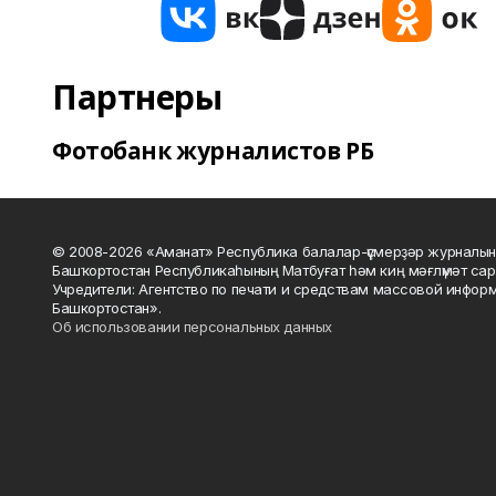
Партнеры
Фотобанк журналистов РБ
© 2008-2026 «Аманат» Республика балалар-үҫмерҙәр журналын
Башҡортостан Республикаһының Матбуғат һәм киң мәғлүмәт сар
Учредители: Агентство по печати и средствам массовой инфор
Башкортостан».
Об использовании персональных данных