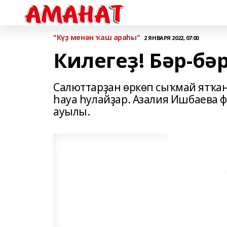
"Күҙ менән ҡаш араһы"
2 ЯНВАРЯ 2022, 07:00
Килегеҙ! Бәр-бә
Салюттарҙан өркөп сыҡмай ятҡан
һауа һулайҙар. Азалия Ишбаева
ауылы.