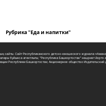
Рубрика "Еда и напитки"
ың сайты. Сайт Республиканского детско-юношеского журнала «Аман
алары буйынса агентлығы; "Республика Башкортостан" нәшриәт йорто а
мации Республики Башкортостан; Акционерное общество Издательский