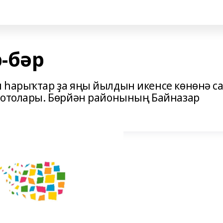
р-бәр
 һарыҡтар ҙа яңы йылдын икенсе көнөнә с
 фотолары. Бөрйән районының Байназар