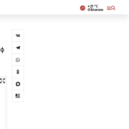
+21 °С
Облачно
аф