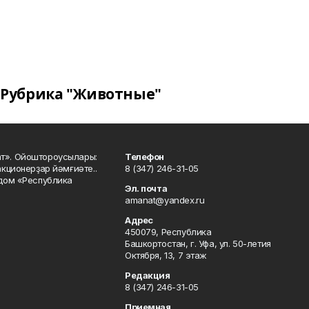
Рубрика "Животные"
ат». Ойоштороусылары:
Телефон
кционерҙар йәмғиәте..
8 (347) 246-31-05
 дом «Республика
Эл. почта
amanat@yandex.ru
Адрес
450079, Республика
Башкортостан, г. Уфа, ул. 50-летия
Октября, 13, 7 этаж
Редакция
8 (347) 246-31-05
Приемная