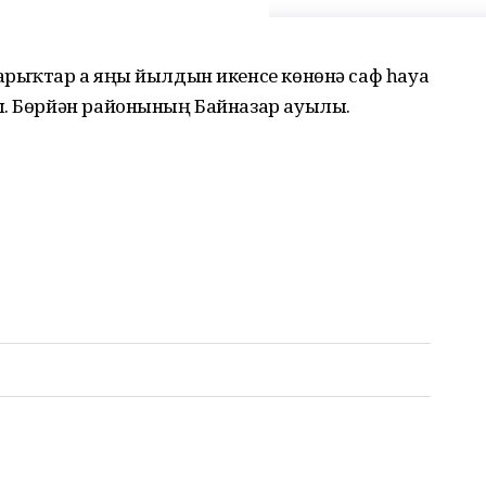
арыҡтар ҙа яңы йылдын икенсе көнөнә саф һауа
ы. Бөрйән районының Байназар ауылы.