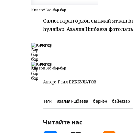
Килегеҙ! Бәр-бәр-бәр
Салюттарҙан өркөп сыҡмай ятҡан һ
һулайҙар. Азалия Ишбаева фотолар
Килегеҙ! Бәр-бәр-бәр
Автор:
Рәзил БИКБУЛАТОВ
Теги:
азалия ишбаева
бөрйән
байназар
Читайте нас