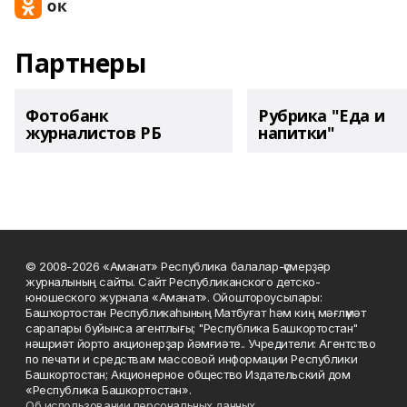
Партнеры
Фотобанк
Рубрика "Еда и
журналистов РБ
напитки"
© 2008-2026 «Аманат» Республика балалар-үҫмерҙәр
журналының сайты. Сайт Республиканского детско-
юношеского журнала «Аманат». Ойоштороусылары:
Башҡортостан Республикаһының Матбуғат һәм киң мәғлүмәт
саралары буйынса агентлығы; "Республика Башкортостан"
нәшриәт йорто акционерҙар йәмғиәте.. Учредители: Агентство
по печати и средствам массовой информации Республики
Башкортостан; Акционерное общество Издательский дом
«Республика Башкортостан».
Об использовании персональных данных