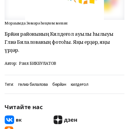
Мораҙымда Зөмәрә һеңлем менән
Бөрйән районының Килдеғол ауылы һылыуы
Гөлиә Билалованың фотоһы. Яңы ерҙәр, яңы
үрҙәр.
Автор:
Рәзил БИКБУЛАТОВ
Теги:
гөлиә билалова
бөрйән
килдеғол
Читайте нас