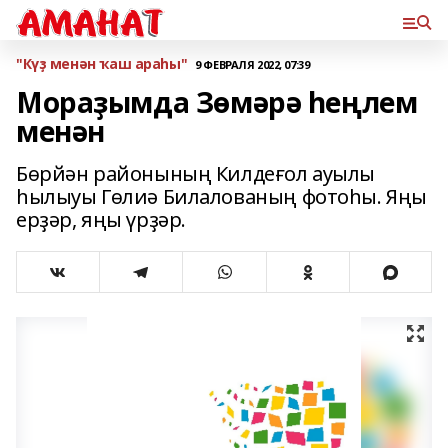
"Күҙ менән ҡаш араһы"
9 ФЕВРАЛЯ 2022, 07:39
Мораҙымда Зөмәрә һеңлем
менән
Бөрйән районының Килдеғол ауылы
һылыуы Гөлиә Билалованың фотоһы. Яңы
ерҙәр, яңы үрҙәр.