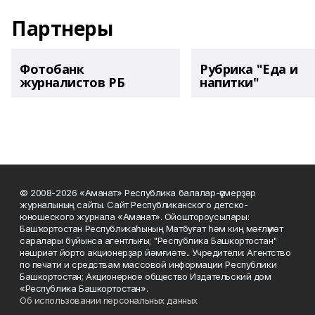
Партнеры
Фотобанк
Рубрика "Еда и
журналистов РБ
напитки"
© 2008-2026 «Аманат» Республика балалар-үҫмерҙәр
журналының сайты. Сайт Республиканского детско-
юношеского журнала «Аманат». Ойоштороусылары:
Башҡортостан Республикаһының Матбуғат һәм киң мәғлүмәт
саралары буйынса агентлығы; "Республика Башкортостан"
нәшриәт йорто акционерҙар йәмғиәте.. Учредители: Агентство
по печати и средствам массовой информации Республики
Башкортостан; Акционерное общество Издательский дом
«Республика Башкортостан».
Об использовании персональных данных