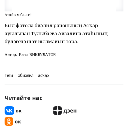
Атайым бүләге!
Был фотола Әбйәлил районының Асҡар
ауылынан Тулыбаева Айзалина атаһының
бүләгенә шат йылмайып тора.
Автор:
Рәзил БИКБУЛАТОВ
Теги:
әбйәлил
асҡар
Читайте нас