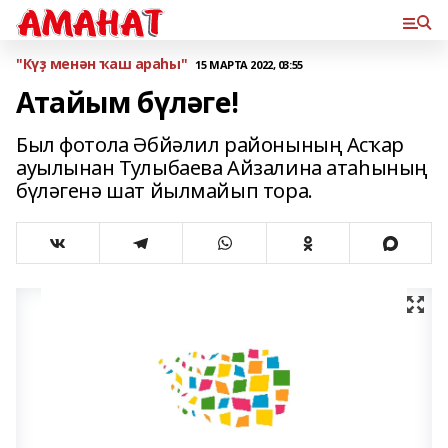
"Күҙ менән ҡаш араһы"
15 МАРТА 2022, 03:55
Атайым бүләге!
Был фотола Әбйәлил районының Асҡар
ауылынан Тулыбаева Айзалина атаһының
бүләгенә шат йылмайып тора.