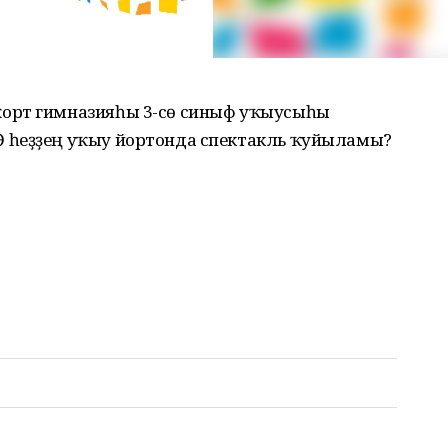
орт гимназияһы 3-сө синыф уҡыусыһы
 һеҙҙең уҡыу йортонда спектакль ҡуйыламы?