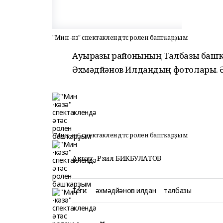
"Мин -кәзә" спектаклендә әтәс ролен башҡарҙым
Ауырғазы районының Талбазы башҡ
Әхмәдйәнов Илдандың фотолары. Ә
"Мин -кәзә" спектаклендә әтәс ролен башҡарҙым
Автор:
Рәзил БИКБУЛАТОВ
Теги:
әхмәдйәнов илдан
талбазы