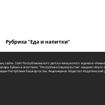
Рубрика "Еда и напитки"
ың сайты. Сайт Республиканского детско-юношеского журнала «Аман
алары буйынса агентлығы; "Республика Башкортостан" нәшриәт йорто а
мации Республики Башкортостан; Акционерное общество Издательский