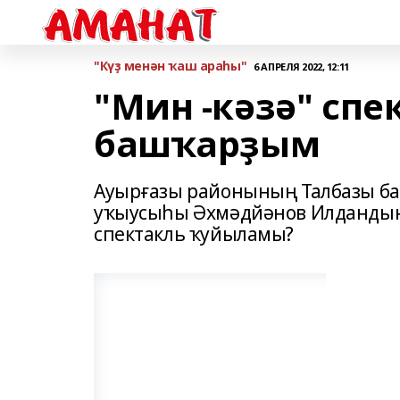
"Күҙ менән ҡаш араһы"
6 АПРЕЛЯ 2022, 12:11
"Мин -кәзә" спе
башҡарҙым
Ауырғазы районының Талбазы ба
уҡыусыһы Әхмәдйәнов Илдандың 
спектакль ҡуйыламы?