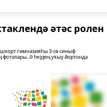
ктаклендә әтәс ролен
шҡорт гимназияһы 3-сө синыф
фотолары. Ә һеҙҙең уҡыу йортонда