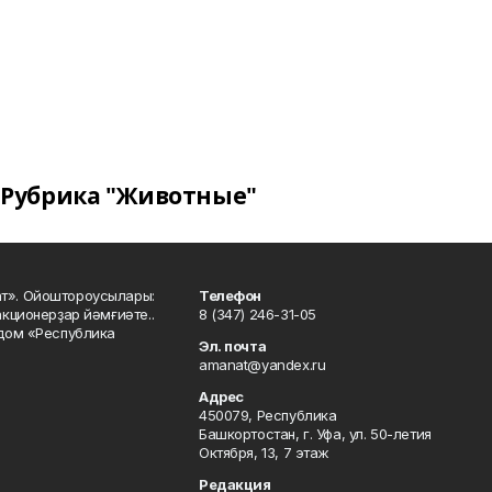
Рубрика "Животные"
ат». Ойоштороусылары:
Телефон
кционерҙар йәмғиәте..
8 (347) 246-31-05
 дом «Республика
Эл. почта
amanat@yandex.ru
Адрес
450079, Республика
Башкортостан, г. Уфа, ул. 50-летия
Октября, 13, 7 этаж
Редакция