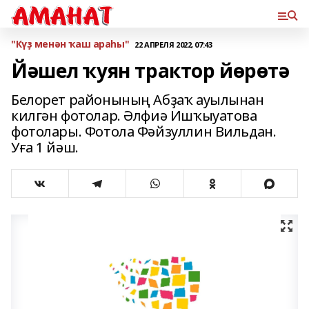
"Күҙ менән ҡаш араһы"
22 АПРЕЛЯ 2022, 07:43
Йәшел ҡуян трактор йөрөтә
Белорет районының Абҙаҡ ауылынан
килгән фотолар. Әлфиә Ишҡыуатова
фотолары. Фотола Фәйзуллин Вильдан.
Уға 1 йәш.