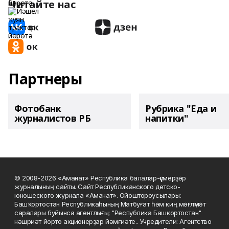
Читайте нас
Партнеры
Фотобанк
Рубрика "Еда и
журналистов РБ
напитки"
© 2008-2026 «Аманат» Республика балалар-үҫмерҙәр
журналының сайты. Сайт Республиканского детско-
юношеского журнала «Аманат». Ойоштороусылары:
Башҡортостан Республикаһының Матбуғат һәм киң мәғлүмәт
саралары буйынса агентлығы; "Республика Башкортостан"
нәшриәт йорто акционерҙар йәмғиәте.. Учредители: Агентство