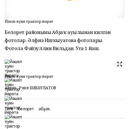
Йәшел ҡуян трактор йөрөтә
Белорет районының Абҙаҡ ауылынан килгән
фотолар. Әлфиә Ишҡыуатова фотолары.
Фотола Фәйзуллин Вильдан. Уға 1 йәш.
Йәшел ҡуян трактор йөрөтә
Автор:
Рәзил БИКБУЛАТОВ
Теги:
белорет
абҙаҡ