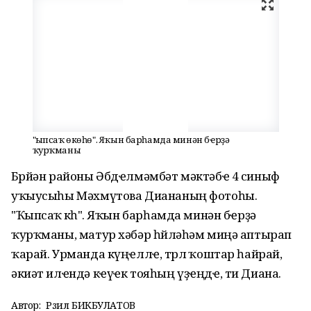
"Ҡыпсаҡ өкөһө". Яҡын барһамда минән бҽрҙә
ҡурҡманы
Бөрйән районы Әбдҽлмәмбәт мәктәбҽ 4 синыф
уҡыусыһы Мәхмүтова Диананың фотоһы.
"Ҡыпсаҡ өкөһө". Яҡын барһамда минән бҽрҙә
ҡурҡманы, матур хәбәр һөйләһәм миңә аптырап
ҡарай. Урманда күңҽллҽ, төрлө ҡоштар һайрай,
әкиәт илҽндә кҽүҽк тояһың үҙҽңдҽ, ти Диана.
Автор:
Рәзил БИКБУЛАТОВ