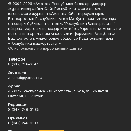
© 2008-2026 «Аманат» Республика балалар-үҫмерҙәр
журналының сайты. Сайт Республиканского детско-
юношеского журнала «Аманат». Ойоштороусылары:
Башҡортостан Республикаһының Матбуғат һәм киң мәғлүмәт
саралары буйынса агентлығы; "Республика Башкортостан"
нәшриәт йорто акционерҙар йәмғиәте.. Учредители: Агентство
по печати и средствам массовой информации Республики
Башкортостан; Акционерное общество Издательский дом
«Республика Башкортостан».
Об использовании персональных данных
Телефон
8 (347) 246-31-05
Эл. почта
amanat@yandex.ru
Адрес
450079, Республика Башкортостан, г. Уфа, ул. 50-летия
Октября, 13, 7 этаж
Редакция
8 (347) 246-31-05
Приемная
8 (347) 246-31-05