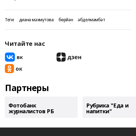
Теги:
диана мәхмүтова
бөрйән
әбделмәмбәт
Читайте нас
Партнеры
Фотобанк
Рубрика "Еда и
журналистов РБ
напитки"