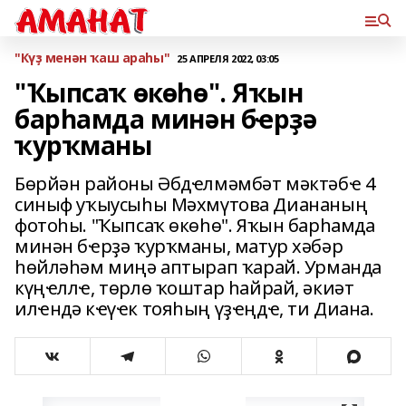
"Күҙ менән ҡаш араһы"
25 АПРЕЛЯ 2022, 03:05
"Ҡыпсаҡ өкөһө". Яҡын
барһамда минән бҽрҙә
ҡурҡманы
Бөрйән районы Әбдҽлмәмбәт мәктәбҽ 4
синыф уҡыусыһы Мәхмүтова Диананың
фотоһы. "Ҡыпсаҡ өкөһө". Яҡын барһамда
минән бҽрҙә ҡурҡманы, матур хәбәр
һөйләһәм миңә аптырап ҡарай. Урманда
күңҽллҽ, төрлө ҡоштар һайрай, әкиәт
илҽндә кҽүҽк тояһың үҙҽңдҽ, ти Диана.