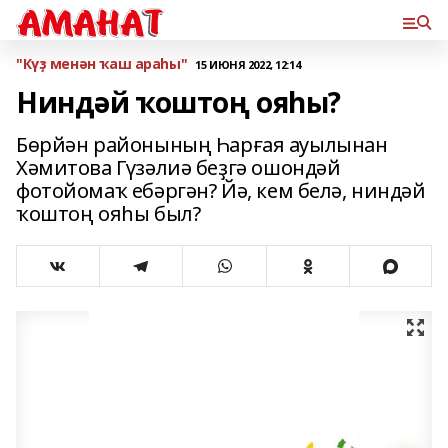
"Күҙ менән ҡаш араһы"
15 ИЮНЯ 2022, 12:14
Ниндәй ҡоштоң ояһы?
Бөрйән районының Һарғая ауылынан
Хәмитова Гүзәлиә беҙгә ошондәй
фотойомаҡ ебәргән? Йә, кем белә, ниндәй
ҡоштоң ояһы был?