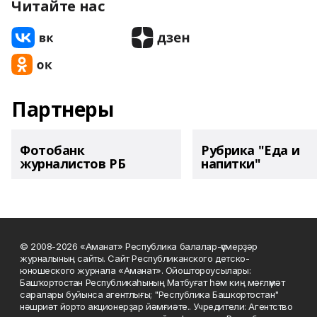
Читайте нас
Партнеры
Фотобанк
Рубрика "Еда и
журналистов РБ
напитки"
© 2008-2026 «Аманат» Республика балалар-үҫмерҙәр
журналының сайты. Сайт Республиканского детско-
юношеского журнала «Аманат». Ойоштороусылары:
Башҡортостан Республикаһының Матбуғат һәм киң мәғлүмәт
саралары буйынса агентлығы; "Республика Башкортостан"
нәшриәт йорто акционерҙар йәмғиәте.. Учредители: Агентство