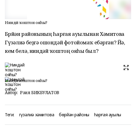
Ниндәй ҡоштон ояһы?
Бөрйән районының Һарғая ауылынан Хәмитова
Гүзәлиә беҙгә ошондәй фотойомаҡ ебәргән? Йә,
кем белә, ниндәй ҡоштоң ояһы был?
Ниндәй ҡоштон ояһы?
Автор:
Рәзил БИКБУЛАТОВ
Теги:
гүзәлиә хәмитова
бөрйән районы
һарғая ауылы