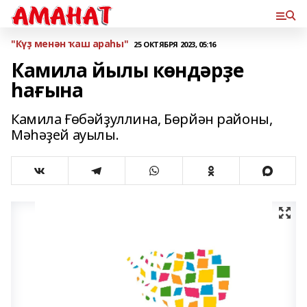
"Күҙ менән ҡаш араһы"
25 ОКТЯБРЯ 2023, 05:16
Камила йылы көндәрҙе
һағына
Камила Ғөбәйҙуллина, Бөрйән районы,
Мәһәҙей ауылы.