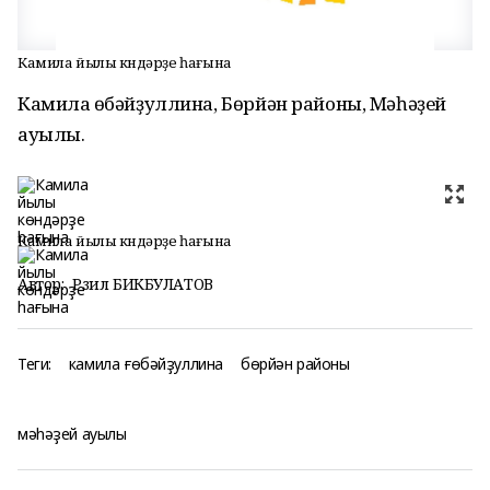
Камила йылы көндәрҙе һағына
Камила Ғөбәйҙуллина, Бөрйән районы, Мәһәҙей
ауылы.
Камила йылы көндәрҙе һағына
Автор:
Рәзил БИКБУЛАТОВ
Теги:
камила ғөбәйҙуллина
бөрйән районы
мәһәҙей ауылы