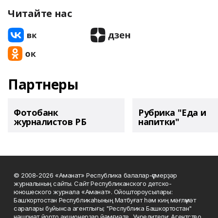
Читайте нас
Партнеры
Фотобанк
Рубрика "Еда и
журналистов РБ
напитки"
© 2008-2026 «Аманат» Республика балалар-үҫмерҙәр
журналының сайты. Сайт Республиканского детско-
юношеского журнала «Аманат». Ойоштороусылары:
Башҡортостан Республикаһының Матбуғат һәм киң мәғлүмәт
саралары буйынса агентлығы; "Республика Башкортостан"
нәшриәт йорто акционерҙар йәмғиәте.. Учредители: Агентство