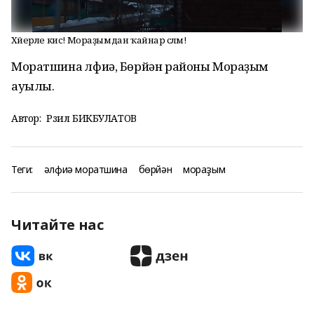
Хәйерле кис! Мораҙымдан ҡайнар сәләм!
Моратшина Әлфиә, Бөрйән районы Мораҙым
ауылы.
Автор:
Рәзил БИКБУЛАТОВ
Теги:
әлфиә моратшина
бөрйән
мораҙым
Читайте нас