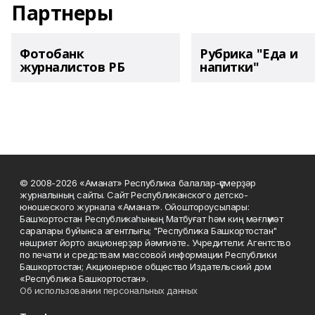
Партнеры
Фотобанк
Рубрика "Еда и
журналистов РБ
напитки"
© 2008-2026 «Аманат» Республика балалар-үҫмерҙәр
журналының сайты. Сайт Республиканского детско-
юношеского журнала «Аманат». Ойоштороусылары:
Башҡортостан Республикаһының Матбуғат һәм киң мәғлүмәт
саралары буйынса агентлығы; "Республика Башкортостан"
нәшриәт йорто акционерҙар йәмғиәте.. Учредители: Агентство
по печати и средствам массовой информации Республики
Башкортостан; Акционерное общество Издательский дом
«Республика Башкортостан».
Об использовании персональных данных