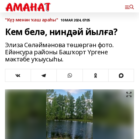
"Күҙ менән ҡаш араһы"
10 МАЯ 2024, 07:05
Кем белә, ниндәй йылға?
Элиза Сөләймәнова төшөргән фото.
Ейәнсура районы Башҡорт Үргене
мәктәбе уҡыусыһы.