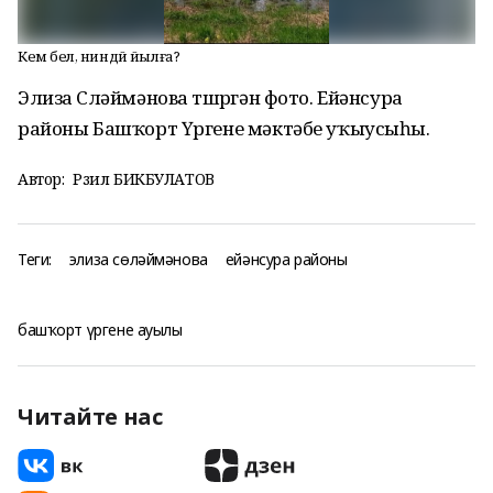
Кем белә, ниндәй йылға?
Элиза Сөләймәнова төшөргән фото. Ейәнсура
районы Башҡорт Үргене мәктәбе уҡыусыһы.
Автор:
Рәзил БИКБУЛАТОВ
Теги:
элиза сөләймәнова
ейәнсура районы
башҡорт үргене ауылы
Читайте нас