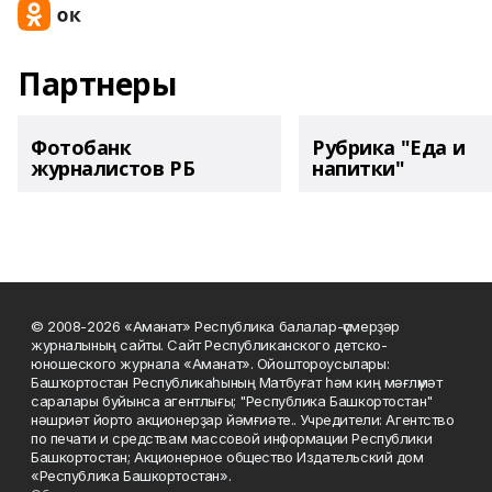
Партнеры
Фотобанк
Рубрика "Еда и
журналистов РБ
напитки"
© 2008-2026 «Аманат» Республика балалар-үҫмерҙәр
журналының сайты. Сайт Республиканского детско-
юношеского журнала «Аманат». Ойоштороусылары:
Башҡортостан Республикаһының Матбуғат һәм киң мәғлүмәт
саралары буйынса агентлығы; "Республика Башкортостан"
нәшриәт йорто акционерҙар йәмғиәте.. Учредители: Агентство
по печати и средствам массовой информации Республики
Башкортостан; Акционерное общество Издательский дом
«Республика Башкортостан».